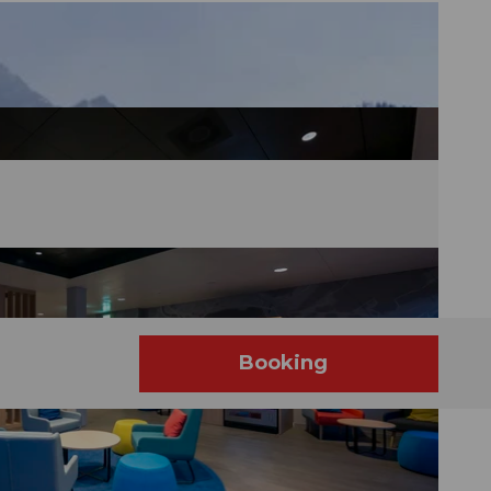
é
Booking