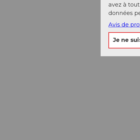
avez à tou
données pe
Avis de pr
Je ne sui