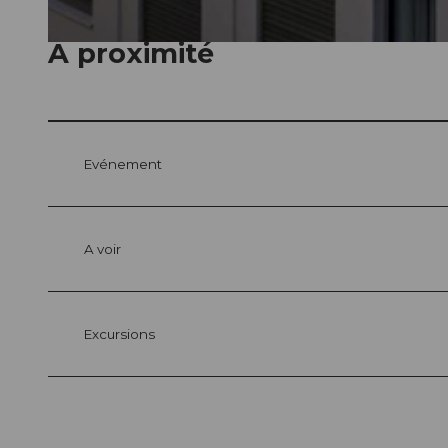
A proximité
© swisshotel
Evénement
A voir
Excursions