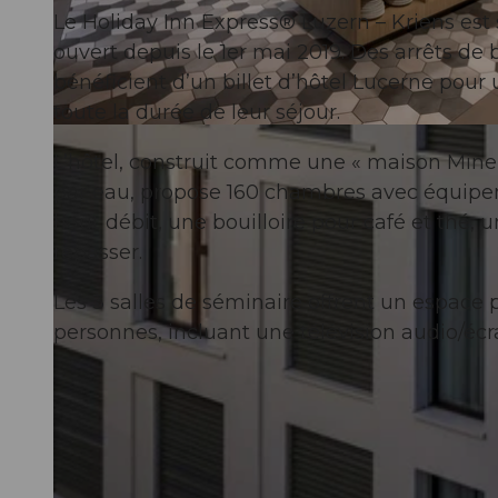
Le Holiday Inn Express® Luzern – Kriens est 
ouvert depuis le 1er mai 2019. Des arrêts de 
bénéficient d’un billet d’hôtel Lucerne pou
toute la durée de leur séjour.
© swisshotel
L’hôtel, construit comme une « maison Mine
par eau, propose 160 chambres avec équipe
haut débit, une bouilloire pour café et thé,
repasser.
Les 3 salles de séminaire offrent un espace
personnes, incluant une télévision audio/écr