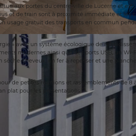
situé aux portes du centre-ville de Lucerne et est
bus et de train sont à proximité immédiate et les c
r un usage gratuit des transports en commun pend
© swisshotel
rgie » avec un système écologique de refroidisse
ments modernes ainsi que des ports USB, un Wi-F
 un sèche-cheveux, un fer à repasser et une planch
 pour de petites réunions et rassemblements de 8 
an plat pour les présentations.