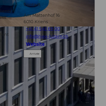
Contact
lients
Am Mattenhof 16
ant
6010
Kriens
+41 41 545 69 00
ment
info@hiex-luzern.ch
i
Website
e à
Arrivée
à 30