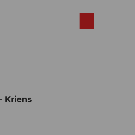
Réserver
FR
Webcams
Recherche
Shop
- Kriens