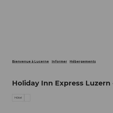
T
nts
Webcams
Carte d’hôte
o
c
La ville
La région
Informer
o
n
t
e
n
t
Bienvenue à Lucerne
Informer
Hébergements
Holiday Inn Express Luzern 
Hôtel