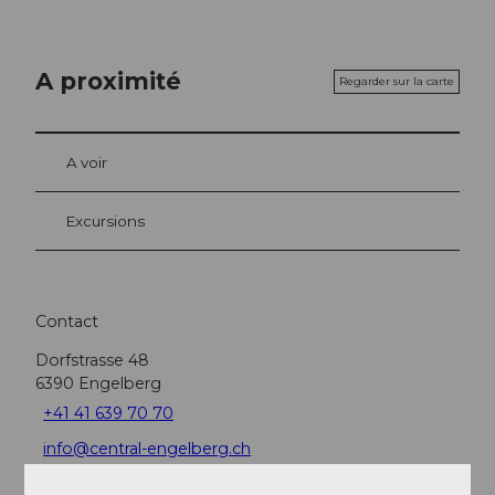
A proximité
Regarder sur la carte
A voir
Excursions
Contact
Dorfstrasse 48
6390
Engelberg
+41 41 639 70 70
info@central-engelberg.ch
Website