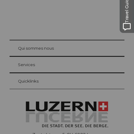
Travel Guide
© Be
at Bre
chbü
hl
Qui sommes nous
Carte d’hôte Lucerne
Vos avantages en tant qu'hôte pour la nuit
Services
Quicklinks