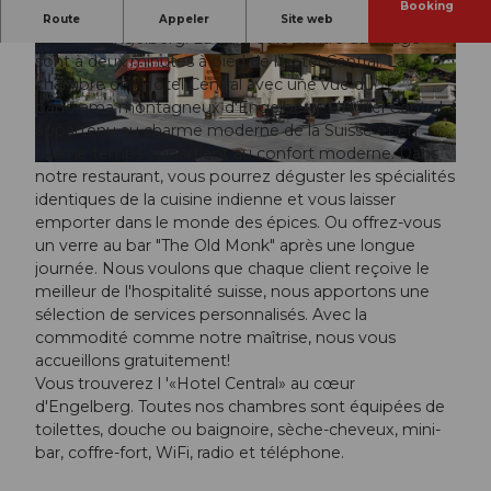
Booking
Comme son nom l'indique, l'Hôtel Central dans le
Route
Appeler
Site web
centre d'Engelberg. La gare et le centre du village
sont à deux minutes à pied de l'hôtel Central. La
© swisshotel
© swisshotel
chambre de l'Hôtel Central avec une vue du
panorama montagneux d'Engelberg. L'Hôtel Central a
appartenu au charme moderne de la Suisse et en
même temps appartient au confort moderne. Dans
© swisshotel
notre restaurant, vous pourrez déguster les spécialités
identiques de la cuisine indienne et vous laisser
emporter dans le monde des épices. Ou offrez-vous
un verre au bar "The Old Monk" après une longue
journée. Nous voulons que chaque client reçoive le
meilleur de l'hospitalité suisse, nous apportons une
sélection de services personnalisés. Avec la
commodité comme notre maîtrise, nous vous
accueillons gratuitement!
Vous trouverez l '«Hotel Central» au cœur
d'Engelberg. Toutes nos chambres sont équipées de
toilettes, douche ou baignoire, sèche-cheveux, mini-
bar, coffre-fort, WiFi, radio et téléphone.