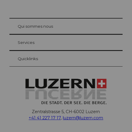
© Be
at Bre
chbü
hl
Qui sommes nous
Carte d’hôte Lucerne
Vos avantages en tant qu'hôte pour la nuit
Services
Quicklinks
Zentralstrasse 5, CH-6002 Luzern
+41 41 227 17 17
,
luzern@luzern.com