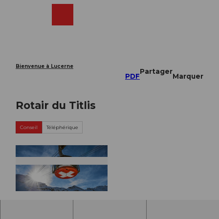
T
o
Webcams
Recherche
Menu
Shop
c
o
n
t
e
Bienvenue à Lucerne
Partager
n
PDF
Marquer
t
Rotair du Titlis
Conseil
Téléphérique
© Roger Gruetter |
CC-BY-ND