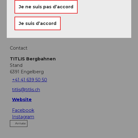
Excursions
Je ne suis pas d’accord
Webcams
Je suis d’accord
Contact
TITLIS Bergbahnen
Stand
6391
Engelberg
+41 41 639 50 50
titlis@titlis.ch
Website
Facebook
Instagram
Arrivée