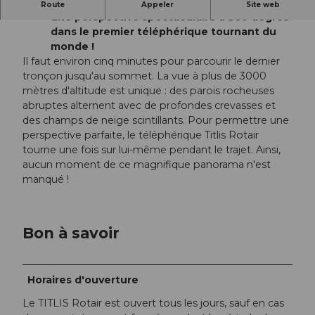
Découvrez le panorama des glaciers dans
Route
Appeler
Site web
une perspective spectaculaire à 360 degrés
dans le premier téléphérique tournant du
monde !
Il faut environ cinq minutes pour parcourir le dernier
tronçon jusqu'au sommet. La vue à plus de 3000
mètres d'altitude est unique : des parois rocheuses
abruptes alternent avec de profondes crevasses et
des champs de neige scintillants. Pour permettre une
perspective parfaite, le téléphérique Titlis Rotair
tourne une fois sur lui-même pendant le trajet. Ainsi,
aucun moment de ce magnifique panorama n'est
manqué !
Bon à savoir
Horaires d'ouverture
Le TITLIS Rotair est ouvert tous les jours, sauf en cas