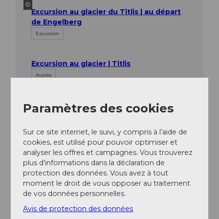
©
Excursion au glacier du Titlis | au départ
de Engelberg
Excursion
Excursion au glacier | Titlis
Autres
Paramètres des cookies
Sur ce site internet, le suivi, y compris à l’aide de
cookies, est utilisé pour pouvoir optimiser et
analyser les offres et campagnes. Vous trouverez
A proximité
plus d’informations dans la déclaration de
Regarder sur la carte
protection des données. Vous avez à tout
moment le droit de vous opposer au traitement
de vos données personnelles.
A voir
Avis de protection des données