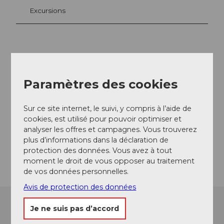
Excursions
Contact
Bruder-Klausen-Weg 1
Paramètres des cookies
6072
Sachseln
+41 41 660 53 00
Sur ce site internet, le suivi, y compris à l’aide de
info@kreuz-sachseln.net
cookies, est utilisé pour pouvoir optimiser et
analyser les offres et campagnes. Vous trouverez
Website
plus d’informations dans la déclaration de
Arrivée
protection des données. Vous avez à tout
moment le droit de vous opposer au traitement
de vos données personnelles.
Avis de protection des données
Je ne suis pas d’accord