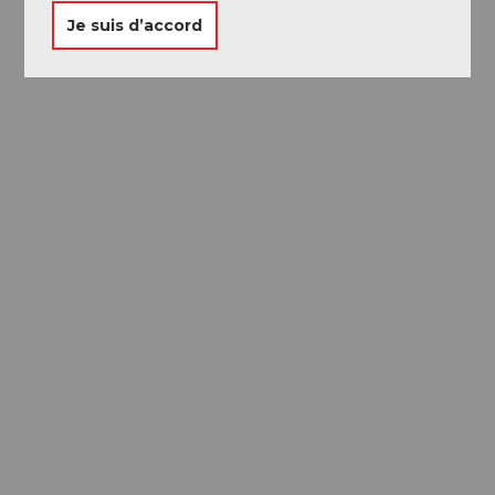
Je suis d’accord
Passeport des
Musées
Libre accès à neuf musées