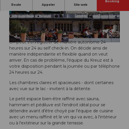
Booking
Route
Appeler
Site web
"Conserver l'ancien qui a de la valeur, créer du nouveau
qui répond aux besoins de l'époque" dans l'esprit de
© swisshotel
© swisshotel
cette citation de Josef Britschgi, dont la famille a
dirigé l'hôtel Kreuz pendant plus de 450 ans, l'hôtel
Kreuz allie modernité et tradition.
On peut s'enregistrer de manière autonome 24
© swisshotel
heures sur 24 au self check-in. On décide ainsi de
manière indépendante et flexible quand on veut
arriver. En cas de problème, l'équipe du Kreuz est à
votre disposition pendant la journée ou par téléphone
24 heures sur 24.
Les chambres claires et spacieuses - dont certaines
avec vue sur le lac - invitent à la détente.
Le petit espace bien-être raffiné avec sauna,
hammam et pédiluve est l'endroit idéal pour se
détendre avant d'être choyé par l'équipe de cuisine
avec un menu raffiné et le vin qui va avec, à l'intérieur
ou à l'extérieur sur la grande terrasse.