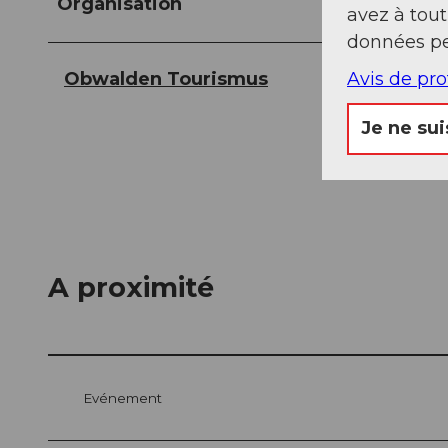
Organisation
avez à tou
données pe
Avis de pr
Obwalden Tourismus
Je ne sui
A proximité
Evénement