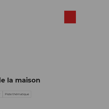
Réserver
FR
Webcams
Recherche
Shop
de la maison
r
Piste thématique