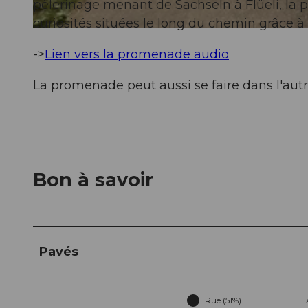
pèlerinage menant de Sachseln à Flüeli, la 
curiosités situées le long du chemin grâce 
© Obwalden Tourismus, Obwalden Tourismus
->
Lien vers la promenade audio
La promenade peut aussi se faire dans l'autr
Bon à savoir
Pavés
Rue (51%)