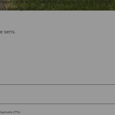
promenade audio permet d'en savoir plus sur les
à un smartphone.
e sens.
Asphalte (17%)