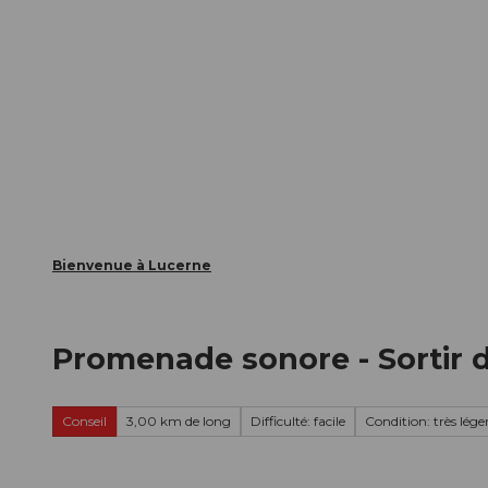
T
nts
Webcams
Carte d’hôte
o
c
La ville
La région
Informer
o
n
t
e
n
t
Bienvenue à Lucerne
Promenade sonore - Sortir 
Conseil
3,00 km de long
Difficulté: facile
Condition: très lége