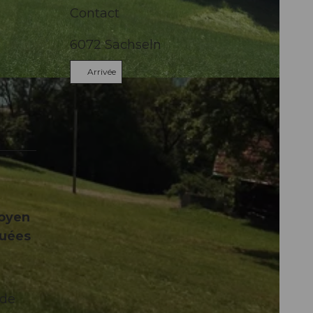
Contact
6072
Sachseln
Arrivée
moyen
tuées
 de