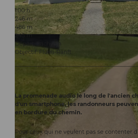
1:00 h
246 m
486 m
245 m
© Obwalden Tourismus, Obwalden Tourismus
Départ: Sachseln
Objectif: Flüeli-Ranft
La promenade audio le long de l'ancien c
d'un smartphone, les randonneurs peuvent
en bordure du chemin.
Pour ceux qui ne veulent pas se contenter d