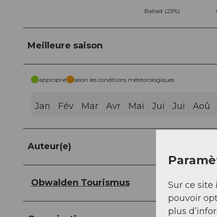
Ballast (23%)
Meilleure saison
approprié
selon les conditions météorologiques
Jan
Fév
Mar
Avr
Mai
Jui
Jui
Aoû
Auteur(e)
Paramèt
Obwalden Tourismus
Sur ce site 
pouvoir opt
plus d’info