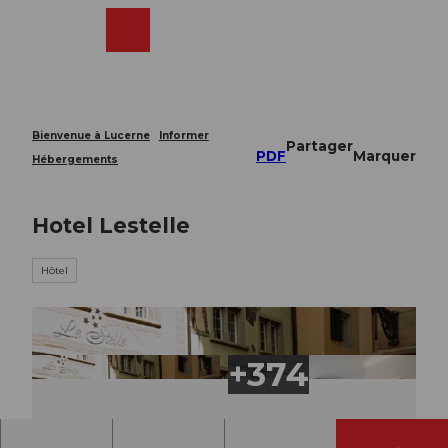
T
o
Webcams
Recherche
Menu
Shop
c
o
n
t
e
Bienvenue à Lucerne
Informer
Partager
n
PDF
Marquer
Hébergements
t
Hotel Lestelle
Hôtel