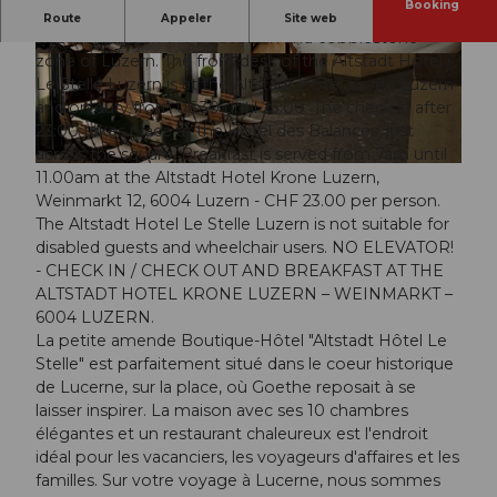
Booking
The Altstadt Hotel Le Stelle Luzern is located at the
Route
Appeler
Site web
Hirschenplatz in the pedestrian and cobblestone
zone of Luzern. The front desk of the Altstadt Hotel
© swisshotel
© swisshotel
Le Stelle Luzern is at the Altstadt Hotel Krone Luzern
and on duty from 06:30 until 23:00. The check in after
23:00 takes place at the Hotel des Balances, just
across the square. Breakfast is served from 7am until
© swisshotel
11.00am at the Altstadt Hotel Krone Luzern,
Weinmarkt 12, 6004 Luzern - CHF 23.00 per person.
The Altstadt Hotel Le Stelle Luzern is not suitable for
disabled guests and wheelchair users. NO ELEVATOR!
- CHECK IN / CHECK OUT AND BREAKFAST AT THE
ALTSTADT HOTEL KRONE LUZERN – WEINMARKT –
6004 LUZERN.
La petite amende Boutique-Hôtel "Altstadt Hôtel Le
Stelle" est parfaitement situé dans le coeur historique
de Lucerne, sur la place, où Goethe reposait à se
laisser inspirer. La maison avec ses 10 chambres
élégantes et un restaurant chaleureux est l'endroit
idéal pour les vacanciers, les voyageurs d'affaires et les
familles. Sur votre voyage à Lucerne, nous sommes