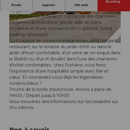
Booking
Situé entre le lac de Zoug et le lac des Quatre-
Route
Appeler
Site web
Cantons, Frohsinn se trouve près du village
pittoresque de Küssnacht. Il propose des chambres
© swisshotel
© swisshotel
élégantes dotées d’une grande salle de bains
moderne et d’une connexion Wi-Fi gratuite. Grand
parking, restaurant.
Qu’il s’agisse de créations imaginatives dans l’élégant
© swisshotel
restaurant, sur la terrasse du jardin d’été ou dans le
jardin d’hiver confortable, d’un verre de vin exquis dans
le Bistrôt ou d’un lit douillet dans l’une des chambres
d’hôtel confortables : chez Frohsinn, vous ferez
l’expérience d’une hospitalité simple avec flair et
cœur. Et connaissez-vous déjà les légendaires
cordons bleus ?
Proche de la sortie d’autoroute. Arrivée à partir de
14h00 / Départ jusqu’à 10h00
Vous trouverez des informations sur l’accessibilité sur
Pro Infirmis.
Bon à savoir