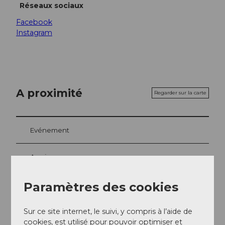
Réseaux sociaux
Facebook
Instagram
A proximité
Regarder sur la carte
Evénement
A voir
Excursions
Paramètres des cookies
Sur ce site internet, le suivi, y compris à l’aide de
cookies, est utilisé pour pouvoir optimiser et