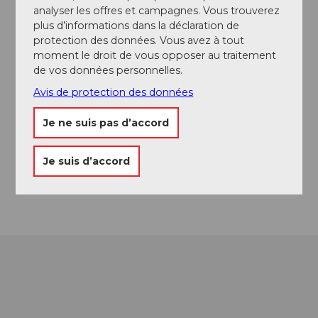
Contact
analyser les offres et campagnes. Vous trouverez
plus d’informations dans la déclaration de
Hotel & Restaurant Sternen Buochs
protection des données. Vous avez à tout
Ennetbürgerstrasse 5
moment le droit de vous opposer au traitement
6374
Buochs
de vos données personnelles.
+41 (0)41 620 11 41
Avis de protection des données
info@sternen-buochs.ch
Je ne suis pas d’accord
Website
Facebook
Je suis d’accord
Instagram
Arrivée