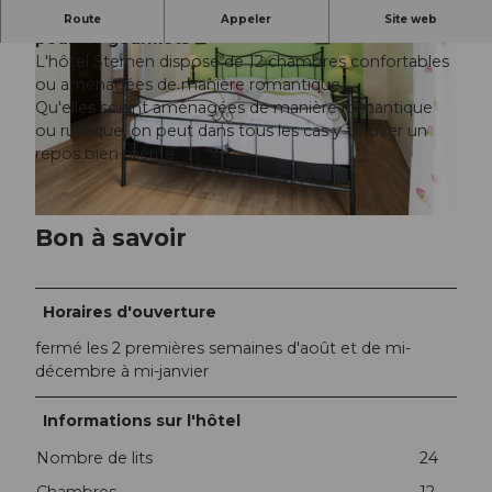
L'hôtel du village avec une cuisine gourmande
Route
Appeler
Site web
pour les gourmets
L'hôtel Sternen dispose de 12 chambres confortables
ou aménagées de manière romantique.
Qu'elles soient aménagées de manière romantique
ou rustique, on peut dans tous les cas y trouver un
repos bien mérité.
© KARL-HEINZ HUG |
CC-BY-NC-ND
©
CC-BY-NC-ND
Bon à savoir
Horaires d'ouverture
fermé les 2 premières semaines d'août et de mi-
décembre à mi-janvier
Informations sur l'hôtel
Nombre de lits
24
Chambres
12