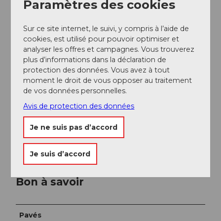
Paramètres des cookies
Sur ce site internet, le suivi, y compris à l’aide de
Lungern - Brünig
cookies, est utilisé pour pouvoir optimiser et
Depuis la gare de Lungern, nous continuons tout
analyser les offres et campagnes. Vous trouverez
droit sur la Chäppelistrasse en suivant la piste cyclable
plus d’informations dans la déclaration de
n ° 9 (direction Meiringen), jusqu'à la chapelle du
protection des données. Vous avez à tout
château, où nous retrouvons le chemin de St-Jacques.
moment le droit de vous opposer au traitement
de vos données personnelles.
Après avoir profité d'une vue magnifique sur le lac de
Avis de protection des données
Lungern depuis cette chapelle, nous continuons sur la
piste cyclable n ° 9 jusqu'au col du Brünig. Là, nous
profitons d’un repos bien mérité et jouissons de la
Je ne suis pas d’accord
vue sur les Alpes bernoises et le Haslital.
Je suis d’accord
Bon à savoir
Pavés