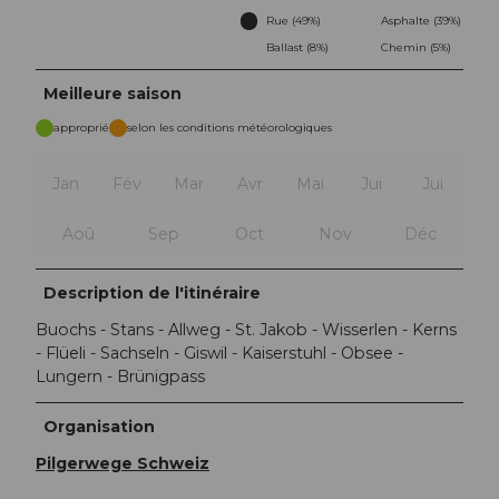
Rue (49%)
Asphalte (39%)
Ballast (8%)
Chemin (5%)
Meilleure saison
approprié
selon les conditions météorologiques
Jan
Fév
Mar
Avr
Mai
Jui
Jui
Aoû
Sep
Oct
Nov
Déc
Description de l'itinéraire
Buochs - Stans - Allweg - St. Jakob - Wisserlen - Kerns
- Flüeli - Sachseln - Giswil - Kaiserstuhl - Obsee -
Lungern - Brünigpass
Organisation
Pilgerwege Schweiz