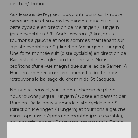
de Thun/Thoune.
Au-dessous de l'église, nous continuons sur la route
panoramique et suivons les panneaux indiquant la
piste cyclable en direction de Meiringen / Lungern
(piste cyclable n ° 9). Après environ 1,2 km, nous
tournons à gauche et nous sommes maintenant sur
la piste cyclable n ° 9 (direction Meiringen / Lungern).
Une forte montée suit (piste cyclable) en direction de
Kaiserstuhl et Bürglen am Lungernsee. Nous
profitons d'une vue magnifique sur le lac de Sarnen. A
Bürglen am Seedamm, en tournant à droite, nous
retrouvons le balisage du chemin de St-Jacques.
Nous le suivons et, sur un beau chemin de plage,
nous roulons jusqu'à Lungern / Obsee en passant par
Bürglen. De là, nous suivons la piste cyclable n ° 9
(direction Meiringen / Lungern) et tournons à gauche
dans Lopstrasse. Après une montée (piste cyclable),
nous continuons sur Seestrasse, traversons la Brünig-
Hautpstrasse dans le village et suivons la
Bahnhofstrasse jusqu'à la gare de Lungern.