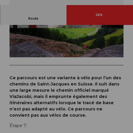
GPX
Route
4:10 h
43,68 km
© Pilgerwege Schweiz
© Pilgerwege Schweiz
982 m
421 m
441 m
1.002 m
561 m
Départ: Buochs Vzwg. Beckenriedstrasse/Schulgasse
© Pilgerwege Schweiz
Ce parcours est une variante à vélo pour l’un des
chemins de Saint-Jacques en Suisse. Il suit dans
une large mesure le chemin officiel marqué
ViaJacobi, mais il emprunte également des
itinéraires alternatifs lorsque le tracé de base
n’est pas adapté au vélo. Ce parcours ne
convient pas aux vélos de course.
Étape 7: