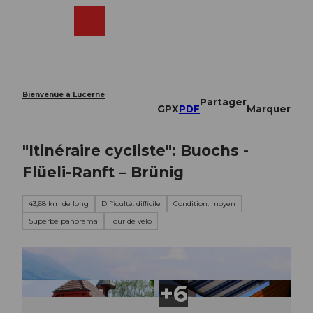
T
o
Webcams
Recherche
Menu
Shop
c
o
n
t
e
Bienvenue à Lucerne
Partager
n
GPX
PDF
Marquer
t
"Itinéraire cycliste": Buochs -
Flüeli-Ranft – Brünig
43,68 km de long
Difficulté: difficile
Condition: moyen
Superbe panorama
Tour de vélo