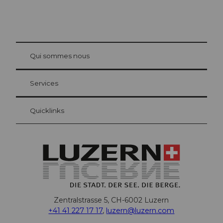
© Be
at Bre
chbü
hl
Qui sommes nous
Carte d’hôte Lucerne
Vos avantages en tant qu'hôte pour la nuit
Services
Quicklinks
Zentralstrasse 5, CH-6002 Luzern
+41 41 227 17 17
,
luzern@luzern.com