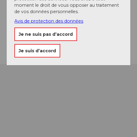
6376
Emmetten
moment le droit de vous opposer au traitement
0041 41 620 52 50
de vos données personnelles.
welcome@bellavista-emmetten.ch
Avis de protection des données
Website
Je ne suis pas d’accord
Arrivée
Je suis d’accord