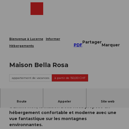
T
o
Webcams
Recherche
Menu
Shop
c
o
n
t
e
Bienvenue à Lucerne
Informer
Partager
n
PDF
Marquer
Hébergements
t
Maison Bella Rosa
appartement de vacances
à partir de 150,00 CHF
Située au cœur de la nature pittoresque
Route
Appeler
Site web
d'Emmetten, la maison Bella Rosa propose un
hébergement confortable et moderne avec une
vue fantastique sur les montagnes
environnantes.