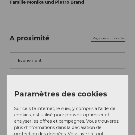
Familie Monika und Pietro Brand
A proximité
Regarder sur la carte
Evénement
A voir
Paramètres des cookies
Excursions
Sur ce site internet, le suivi, y compris à l’aide de
cookies, est utilisé pour pouvoir optimiser et
Contact
analyser les offres et campagnes. Vous trouverez
plus d’informations dans la déclaration de
Blattistrasse 16
protection des données. Vous avez à tout