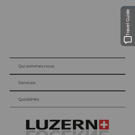
Travel Guide
© Be
at Bre
chbü
hl
Qui sommes nous
Carte d’hôte Lucerne
Vos avantages en tant qu'hôte pour la nuit
Services
Quicklinks