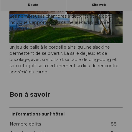
La maison de groupe Mark & ; Bein est située au
Route
Site web
calme, au-dessus de Weggis.
Les nombreuses chambres à deux lits et les dortoirs
© Kurmann Eva |
CC-BY-NC-ND
© Kurmann Eva |
CC-BY-NC-ND
individuels apportent du calme au camp et créent une
atmosphère personnelle.
Juste devant la maison, un grand terrain de jeu avec
© Mark und Bein GmbH |
CC-BY-NC-ND
un jeu de balle à la corbeille ainsi qu'une slackline
permettent de se divertir. La salle de jeux et de
bricolage, avec son billard, sa table de ping-pong et
son rotogolf, sera certainement un lieu de rencontre
apprécié du camp.
Bon à savoir
Informations sur l'hôtel
Nombre de lits
88