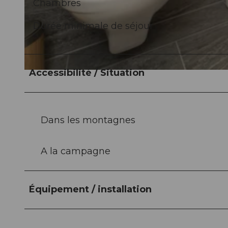
Chambres
Durée minimale de séjour
©
CC-BY-NC-ND
Accessibilité / Situation
©
CC-BY-NC-ND
Dans les montagnes
A la campagne
Équipement / installation