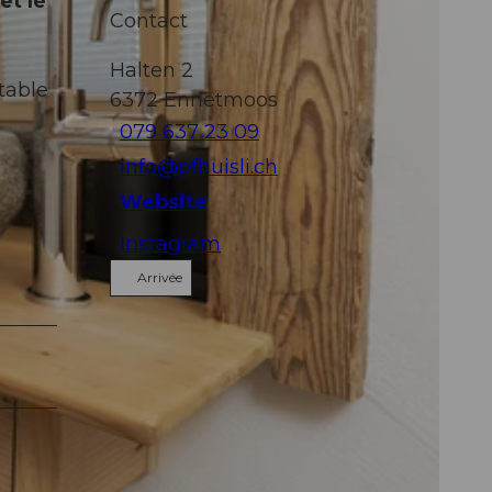
et le
Contact
Halten 2
table
6372
Ennetmoos
079 637 23 09
info@pfhuisli.ch
Website
Instagram
Arrivée