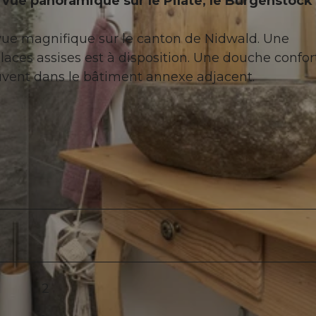
vue panoramique sur le Pilate, le Bürgenstock 
e vue magnifique sur le canton de Nidwald. Une
laces assises est à disposition. Une douche confor
uvent dans le bâtiment annexe adjacent.
2