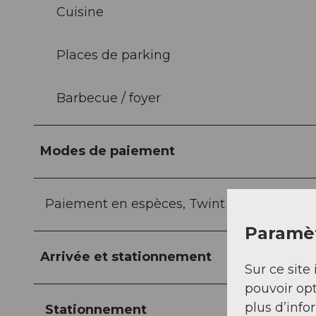
Cuisine
Places de parking
Barbecue / foyer
Modes de paiement
Paiement en espèces, Twint
Paramèt
Arrivée et stationnement
Sur ce site 
pouvoir opt
plus d’info
Stationnement