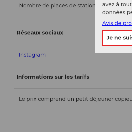
avez à tou
Nombre de places de stationnement
données pe
Avis de pr
Réseaux sociaux
Je ne sui
Instagram
Informations sur les tarifs
Le prix comprend un petit déjeuner copieux