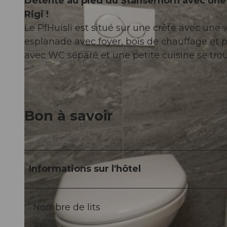
Détente au pied du Stanserhorn avec une 
Rigi !
Le PfHuisli est situé sur une crête avec un
esplanade avec foyer, bois de chauffage et p
avec WC séparé et une petite cuisine se tro
Bon à savoir
Informations sur l'hôtel
Nombre de lits