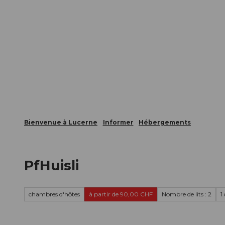
T
nts
Webcams
Carte d’hôte
o
c
La ville
La région
Informer
o
n
t
e
n
t
Bienvenue à Lucerne
Informer
Hébergements
PfHuisli
chambres d'hôtes
à partir de 90,00 CHF
Nombre de lits : 2
1