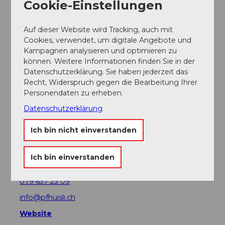
Cookie-Einstellungen
In der Nähe
Auf dieser Website wird Tracking, auch mit
Auf der Karte anschauen
Cookies, verwendet, um digitale Angebote und
Kampagnen analysieren und optimieren zu
können. Weitere Informationen finden Sie in der
Veranstaltung
Datenschutzerklärung. Sie haben jederzeit das
Recht, Widerspruch gegen die Bearbeitung Ihrer
Personendaten zu erheben.
Touren
Datenschutzerklärung
Ich bin nicht einverstanden
Kontaktdaten
Ich bin einverstanden
Halten 2
6372
Ennetmoos
079 637 23 09
info@pfhuisli.ch
Website