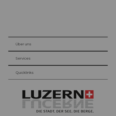
© Be
at Bre
chbü
hl
Über uns
Gästekarte Luzern
Ihre Vorteile als Übernachtungsgast
Services
Quicklinks