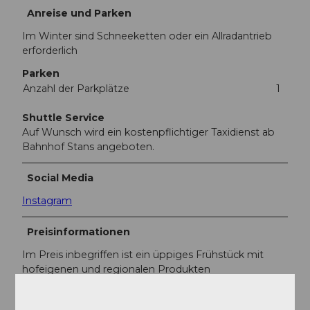
Anreise und Parken
Im Winter sind Schneeketten oder ein Allradantrieb
erforderlich
Parken
Anzahl der Parkplätze
1
Shuttle Service
Auf Wunsch wird ein kostenpflichtiger Taxidienst ab
Bahnhof Stans angeboten.
Social Media
Instagram
Preisinformationen
Im Preis inbegriffen ist ein üppiges Frühstück mit
hofeigenen und regionalen Produkten