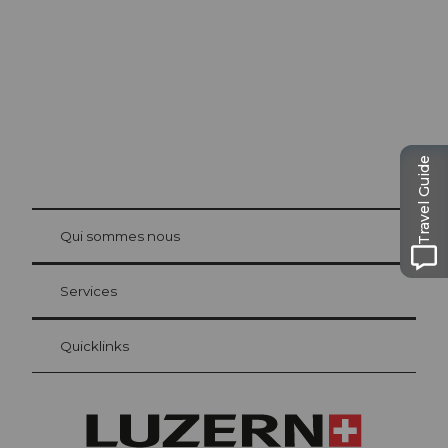
Lucerne
La ville. Le lac. Les montagnes.
Travel Guide
© Be
at Bre
chbü
hl
Qui sommes nous
Carte d’hôte Lucerne
Vos avantages en tant qu'hôte pour la nuit
Services
Quicklinks