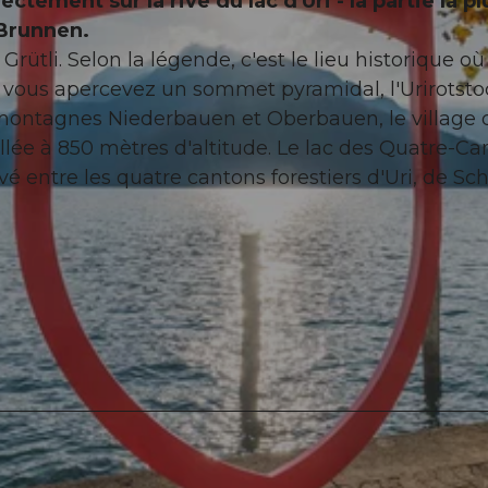
tement sur la rive du lac d'Uri - la partie la pl
 Brunnen.
Grütli. Selon la légende, c'est le lieu historique où
e, vous apercevez un sommet pyramidal, l'Urirotsto
montagnes Niederbauen et Oberbauen, le village 
illée à 850 mètres d'altitude. Le lac des Quatre-C
lavé entre les quatre cantons forestiers d'Uri, de Sc