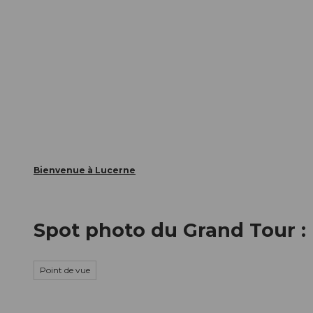
T
nts
Webcams
Carte d’hôte
o
c
La ville
La région
Informer
o
n
t
e
n
t
Bienvenue à Lucerne
Spot photo du Grand Tour :
Point de vue