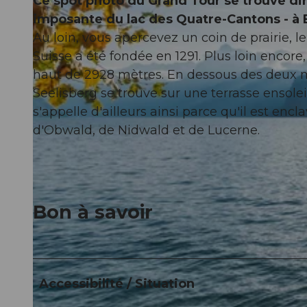
Ce spot photo du Grand Tour se trouve direc
imposante du lac des Quatre-Cantons - à
Au loin, vous apercevez un coin de prairie, le 
Suisse a été fondée en 1291. Plus loin encor
haut de 2928 mètres. En dessous des deux 
Seelisberg se trouve sur une terrasse ensole
s'appelle d'ailleurs ainsi parce qu'il est enc
d'Obwald, de Nidwald et de Lucerne.
Bon à savoir
Accessibilité / Situation