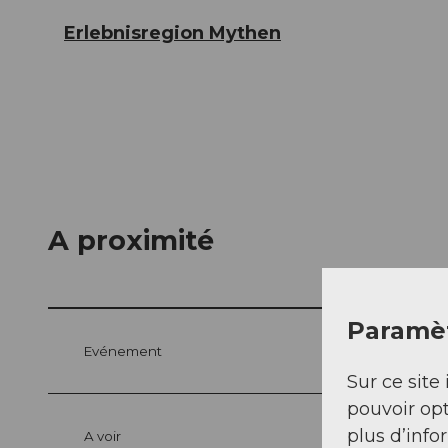
Erlebnisregion Mythen
A proximité
Paramèt
Evénement
Sur ce site 
pouvoir opt
plus d’info
A voir