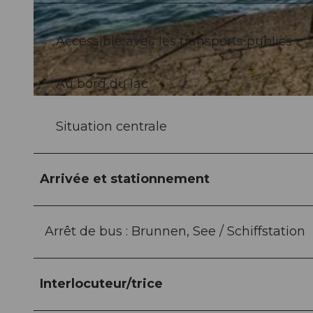
© Foto: Mattias Nutt Photography |
CC-BY
Accessible avec les transports publics
Au bord du lac
© Foto: Mattias Nutt Photography |
CC-BY
Situation centrale
Arrivée et stationnement
Arrêt de bus : Brunnen, See / Schiffstation
Interlocuteur/trice