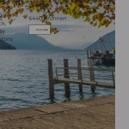
us
Contact
 la
6440
Brunnen
ck,
Arrivée
de
antons
hwyz,