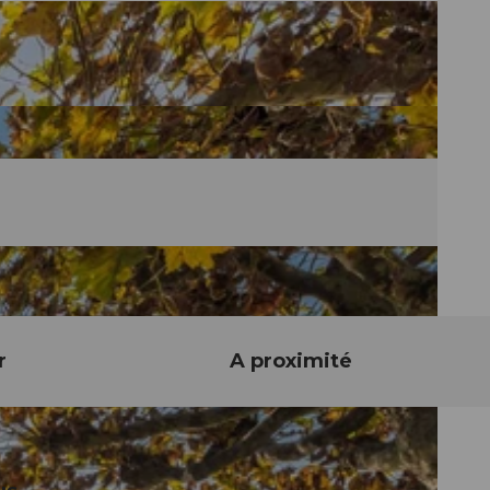
r
A proximité