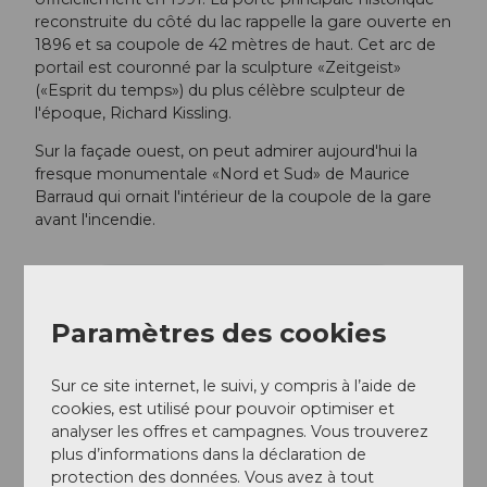
reconstruite du côté du lac rappelle la gare ouverte en
1896 et sa coupole de 42 mètres de haut. Cet arc de
portail est couronné par la sculpture «Zeitgeist»
(«Esprit du temps») du plus célèbre sculpteur de
l'époque, Richard Kissling.
Sur la façade ouest, on peut admirer aujourd'hui la
fresque monumentale «Nord et Sud» de Maurice
Barraud qui ornait l'intérieur de la coupole de la gare
avant l'incendie.
Paramètres des cookies
Sur ce site internet, le suivi, y compris à l’aide de
cookies, est utilisé pour pouvoir optimiser et
analyser les offres et campagnes. Vous trouverez
plus d’informations dans la déclaration de
protection des données. Vous avez à tout