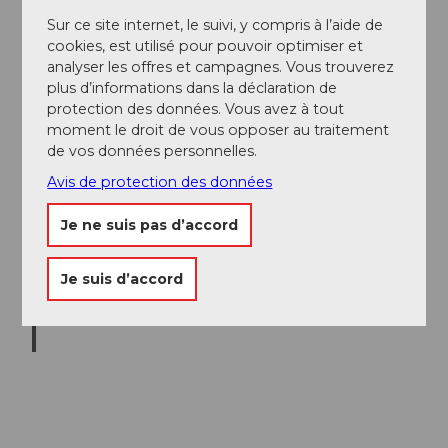
Sur ce site internet, le suivi, y compris à l’aide de
Anina
cookies, est utilisé pour pouvoir optimiser et
Fässl
er | L
analyser les offres et campagnes. Vous trouverez
uzern
Touri
smus
plus d’informations dans la déclaration de
|
CC-B
Plan de
Y-NC
protection des données. Vous avez à tout
la ville
moment le droit de vous opposer au traitement
de
de vos données personnelles.
Lucerne
Avis de protection des données
Je ne suis pas d’accord
Je suis d’accord
Laila
Bosc
o | Lu
zern T
ouris
mus |
CC-B
Application
Y-NC
audio
officielle