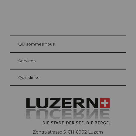
© Be
at Bre
chbü
hl
Qui sommes nous
Carte d’hôte Lucerne
Vos avantages en tant qu'hôte pour la nuit
Services
Quicklinks
Zentralstrasse 5, CH-6002 Luzern