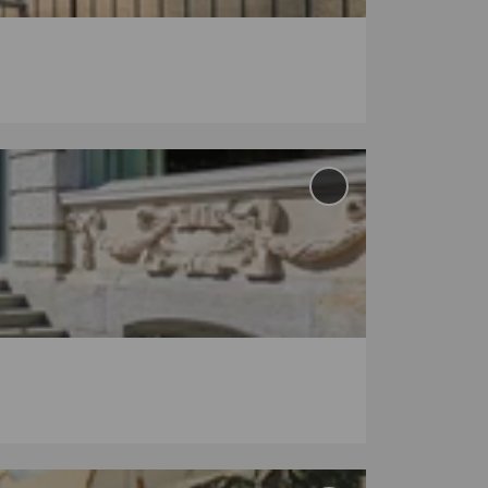
Ajouter
'Quai
10' aux
favoris