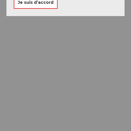
Je suis d’accord
Passeport des
Musées
Libre accès à neuf musées