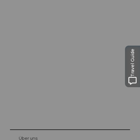
Travel Guide
Ausflugstipps in
Luzern
Die Stadt. Der See. Die Berge.
© Be
at Bre
chbü
hl
Über uns