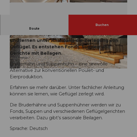
Buchen
Bruderhahn & Suppenhuhn als Alternative zur
Route
Poulet- und Eierproduktion: Sie erfahren mehr
und lernen unter Anleitung die Zerlegung von
M
M
Geflügel. Es entstehen Fonds, Suppen und
A
A
Gerichte mit Beilagen.
-
-
0
b
Bruderhahn und Suppenhuhn – eine sinnvolle
2
6
Alternative zur konventionellen Poulet- und
M
4
7
Eierproduktion.
A
a
a
-
9
5
Erfahren sie mehr darüber. Unter fachlicher Anleitung
0
1
5
können sie lernen, wie Geflügel zerlegt wird.
7
6
5
e
Die Bruderhähne und Suppenhühner werden wir zu
e
d
e
Fonds, Suppen und verschiedenen Geflügelgerichten
-
-
d
verarbeiten. Dazu gibt’s saisonale Beilagen.
7
1
4
4
6
Sprache: Deutsch
4
4
f
8