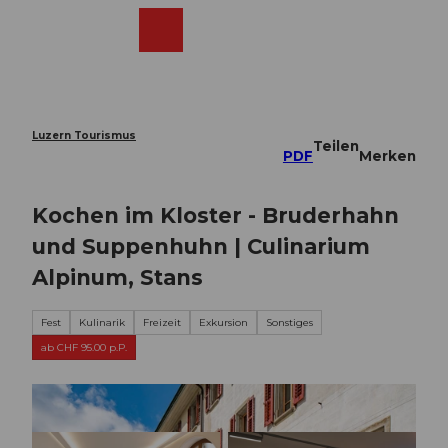
Z
u
Webcams
Merkzettel
Suche
Menü
Shop
m
I
n
h
a
Luzern Tourismus
Teilen
l
PDF
Merken
t
Kochen im Kloster - Bruderhahn
und Suppenhuhn | Culinarium
Alpinum, Stans
Fest
Kulinarik
Freizeit
Exkursion
Sonstiges
ab CHF 95.00 p.P.