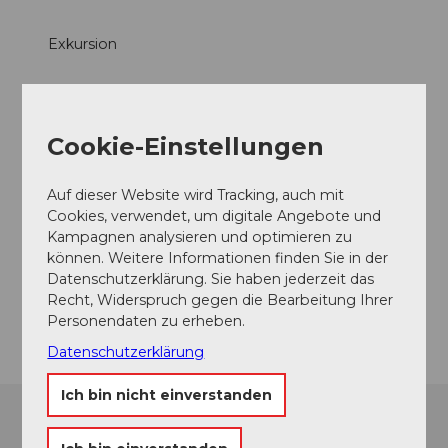
b
a
b
3
e
8
Exkursion
0
.
.
9
j
j
d
Sonstiges
p
p
8
g
g
4
Anreise und Parken
Cookie-Einstellungen
.
Culinarium Alpinum
j
Auf dieser Website wird Tracking, auch mit
p
Cookies, verwendet, um digitale Angebote und
g
Kontaktdaten
Kampagnen analysieren und optimieren zu
Mürgstrasse 18
können. Weitere Informationen finden Sie in der
6370
Stans
Datenschutzerklärung. Sie haben jederzeit das
Recht, Widerspruch gegen die Bearbeitung Ihrer
Anreise
Personendaten zu erheben.
Datenschutzerklärung
Ich bin nicht einverstanden