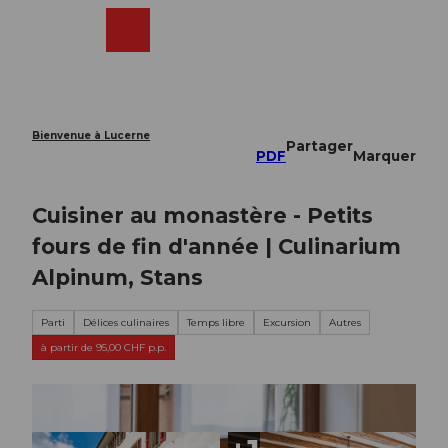
T
o
Webcams
Recherche
Menu
Shop
c
o
n
t
e
Bienvenue à Lucerne
Partager
n
PDF
Marquer
t
Cuisiner au monastère - Petits
fours de fin d'année | Culinarium
Alpinum, Stans
Parti
Délices culinaires
Temps libre
Excursion
Autres
à partir de 95,00 CHF p.p.