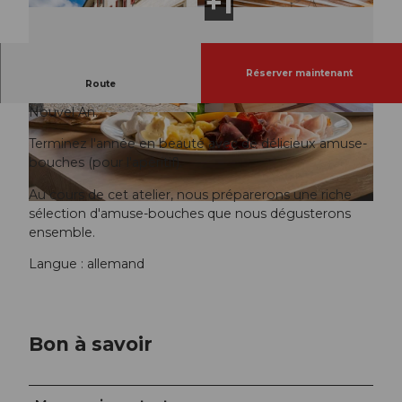
Réserver maintenant
Route
Idées de dernière minute pour (Noël et) le réveillon du
Nouvel An.
Terminez l'année en beauté avec de délicieux amuse-
bouches (pour l'apéritif).
Au cours de cet atelier, nous préparerons une riche
sélection d'amuse-bouches que nous dégusterons
ensemble.
Langue : allemand
Bon à savoir