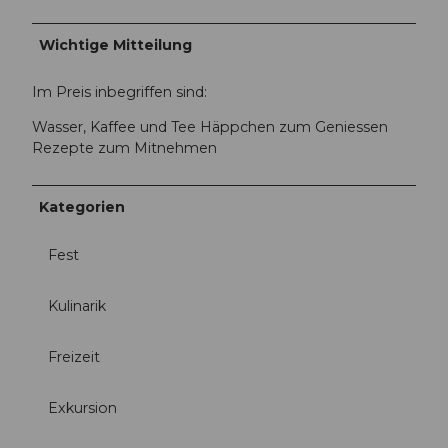
1
g
e
-
b
4
Wichtige Mitteilung
s
e
e
5
Im Preis inbegriffen sind:
i
8
t
Wasser, Kaffee und Tee Häppchen zum Geniessen
-
e
Rezepte zum Mitnehmen
8
_
1
1
6
4
Kategorien
4
4
-
0
b
Fest
x
5
1
b
Kulinarik
0
1
8
b
0
Freizeit
b
_
3
S
0
Exkursion
i
9
l
d