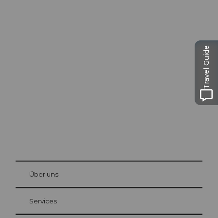
Ausflugstipps in
Travel Guide
Luzern
Die Stadt. Der See. Die Berge.
© Be
at Bre
chbü
hl
Über uns
Gästekarte Luzern
Ihre Vorteile als Übernachtungsgast
Services