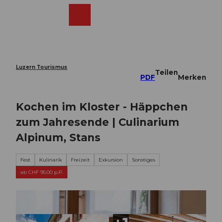
Z
u
Webcams
Merkzettel
Suche
Menü
Shop
m
I
n
h
a
Luzern Tourismus
Teilen
l
PDF
Merken
t
Kochen im Kloster - Häppchen
zum Jahresende | Culinarium
Alpinum, Stans
Fest
Kulinarik
Freizeit
Exkursion
Sonstiges
ab CHF 95.00 p.P.