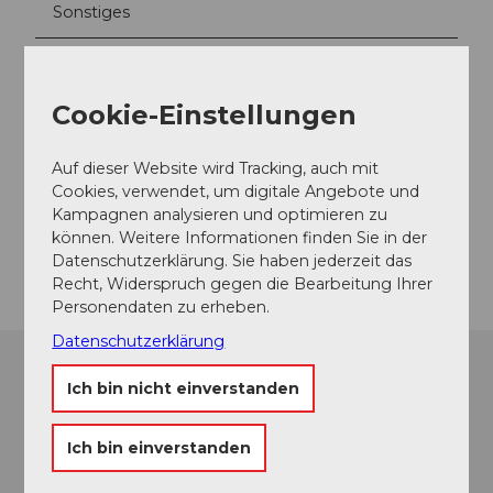
v
Sonstiges
8
e
4
s
Anreise und Parken
.
t
j
Culinarium Alpinum
e
Cookie-Einstellungen
p
r
g
h
Kontaktdaten
Auf dieser Website wird Tracking, auch mit
a
Mürgstrasse 18
Cookies, verwendet, um digitale Angebote und
e
6370
Stans
Kampagnen analysieren und optimieren zu
p
können. Weitere Informationen finden Sie in der
p
Anreise
Datenschutzerklärung. Sie haben jederzeit das
c
Recht, Widerspruch gegen die Bearbeitung Ihrer
h
Personendaten zu erheben.
e
n
Datenschutzerklärung
.
j
Ich bin nicht einverstanden
p
g
Ich bin einverstanden