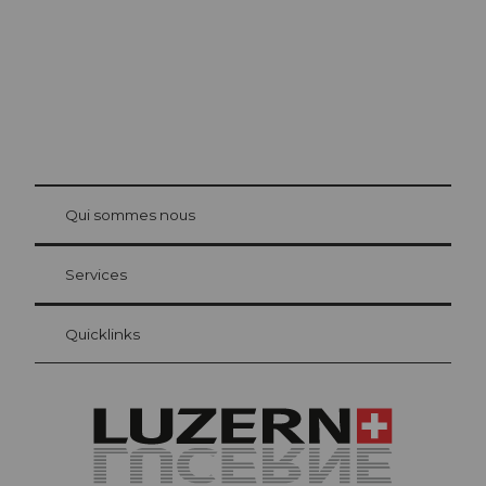
© Be
at Bre
chbü
hl
Qui sommes nous
Carte d’hôte Lucerne
Vos avantages en tant qu'hôte pour la nuit
Services
Quicklinks