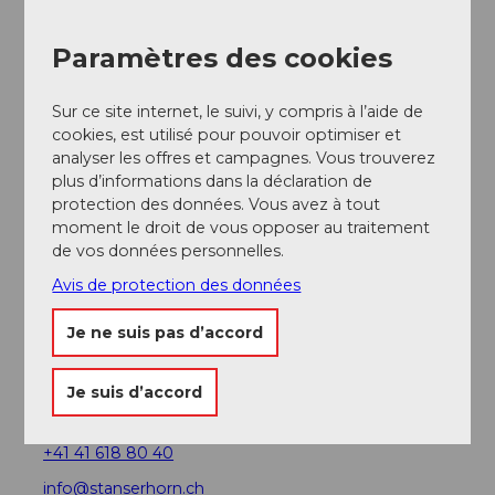
reach-us
Paramètres des cookies
Prestations
Sur ce site internet, le suivi, y compris à l’aide de
AG, cartes de saison et billets d'actionnaires sont
cookies, est utilisé pour pouvoir optimiser et
valables.
analyser les offres et campagnes. Vous trouverez
Le restaurant self-service est également ouvert
plus d’informations dans la déclaration de
les soirs de dîner aux chandelles.
protection des données. Vous avez à tout
moment le droit de vous opposer au traitement
Interlocuteur/trice
de vos données personnelles.
Avis de protection des données
Stanserhorn-Bahn AG
Je ne suis pas d’accord
Contact
Drehrestaurant Stanserhorn
Je suis d’accord
Stanserhorn
6370
Stans
+41 41 618 80 40
info@stanserhorn.ch