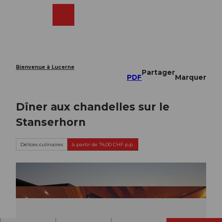
T
o
Webcams
Recherche
Menu
Shop
c
o
n
t
e
Bienvenue à Lucerne
Partager
n
PDF
Marquer
t
Dîner aux chandelles sur le
Stanserhorn
Délices culinaires
à partir de 74,00 CHF p.p.