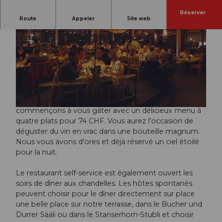
Réserver
Plongez dans une ambiance romantique et
Route
Appeler
Site web
savourez un dîner spécial aux chandelles dans le
restaurant tournant avec service sur le
Stanserhorn.
Les portes s'ouvrent à 18 heures pour un dîner sous la
voûte étoilée. Vous pouvez volontiers vous rendre
plus tôt au Stanserhorn pour profiter de la vue et d'un
© Stanserhorn |
CC-BY-NC-ND
délicieux apéritif. L'arrivée des invités est échelonnée,
dès que vous êtes prêts à votre table, nous
commençons à vous gâter avec un délicieux menu à
©
CC-BY-NC-ND
quatre plats pour 74 CHF. Vous aurez l'occasion de
déguster du vin en vrac dans une bouteille magnum.
Nous vous avons d'ores et déjà réservé un ciel étoilé
pour la nuit.
Le restaurant self-service est également ouvert les
soirs de dîner aux chandelles. Les hôtes spontanés
peuvent choisir pour le dîner directement sur place
une belle place sur notre terrasse, dans le Bucher und
Durrer Sääli ou dans le Stanserhorn-Stubli et choisir