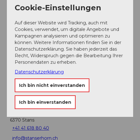
Cookie-Einstellungen
Leistungen
Auf dieser Website wird Tracking, auch mit
GA, Saisonkarten und Aktionärsbillette sind
Cookies, verwendet, um digitale Angebote und
gültig
Kampagnen analysieren und optimieren zu
Das Selbstbedienungsrestaurant ist an den
können. Weitere Informationen finden Sie in der
Candle Light Dinner Abenden ebenfalls
Datenschutzerklärung. Sie haben jederzeit das
geöffnet.
Recht, Widerspruch gegen die Bearbeitung Ihrer
Personendaten zu erheben.
Ansprechpartner:in
Datenschutzerklärung
Stanserhorn-Bahn AG
Ich bin nicht einverstanden
Kontaktdaten
Ich bin einverstanden
Drehrestaurant Stanserhorn
Stanserhorn
6370
Stans
+41 41 618 80 40
info@stanserhorn.ch