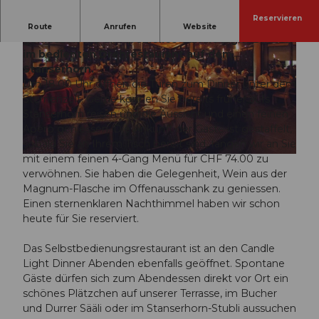
Reservieren
Schwelgen Sie in romantischer Stimmung und
Route
Anrufen
Website
geniessen Sie ein spezielles Candle Light Dinner
im bedienten Drehrestaurant auf dem
Stanserhorn.
Um 18.00 Uhr öffnen die Türen zum Dinner unter dem
Sternenzelt. Gerne können Sie bereits früher aufs
Stanserhorn reisen und die Aussicht und einen feinen
© Stanserhorn |
CC-BY-NC-ND
Apéro geniessen. Die Ankunft der Gäste ist gestaffelt,
sobald Sie an Ihrem Tisch bereit sind, fangen wir an Sie
mit einem feinen 4-Gang Menü für CHF 74.00 zu
©
CC-BY-NC-ND
verwöhnen. Sie haben die Gelegenheit, Wein aus der
Magnum-Flasche im Offenausschank zu geniessen.
Einen sternenklaren Nachthimmel haben wir schon
heute für Sie reserviert.
Das Selbstbedienungsrestaurant ist an den Candle
Light Dinner Abenden ebenfalls geöffnet. Spontane
Gäste dürfen sich zum Abendessen direkt vor Ort ein
schönes Plätzchen auf unserer Terrasse, im Bucher
und Durrer Sääli oder im Stanserhorn-Stubli aussuchen