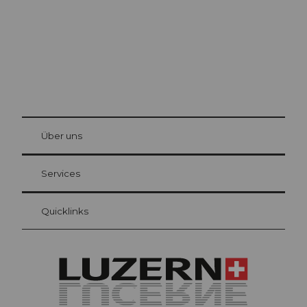
© Be
at Bre
chbü
hl
Über uns
Gästekarte Luzern
Ihre Vorteile als Übernachtungsgast
Services
Quicklinks