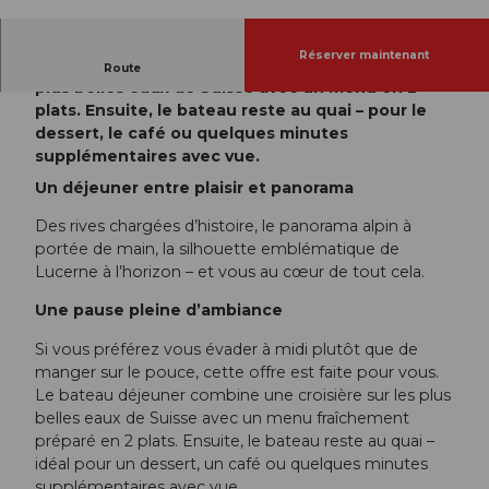
Réserver maintenant
Le bateau déjeuner combine une croisière sur les
Route
plus belles eaux de Suisse avec un menu en 2
plats. Ensuite, le bateau reste au quai – pour le
dessert, le café ou quelques minutes
supplémentaires avec vue.
Un déjeuner entre plaisir et panorama
Des rives chargées d’histoire, le panorama alpin à
portée de main, la silhouette emblématique de
Lucerne à l’horizon – et vous au cœur de tout cela.
Une pause pleine d’ambiance
Si vous préférez vous évader à midi plutôt que de
manger sur le pouce, cette offre est faite pour vous.
Le bateau déjeuner combine une croisière sur les plus
belles eaux de Suisse avec un menu fraîchement
préparé en 2 plats. Ensuite, le bateau reste au quai –
idéal pour un dessert, un café ou quelques minutes
supplémentaires avec vue.