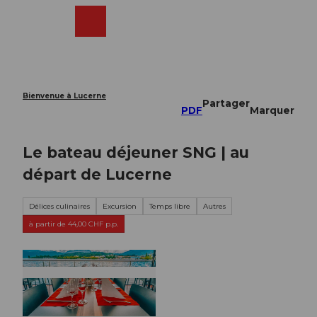
T
o
Webcams
Recherche
Menu
Shop
c
o
n
t
e
Bienvenue à Lucerne
Partager
n
PDF
Marquer
t
Le bateau déjeuner SNG | au
départ de Lucerne
Délices culinaires
Excursion
Temps libre
Autres
à partir de 44,00 CHF p.p.