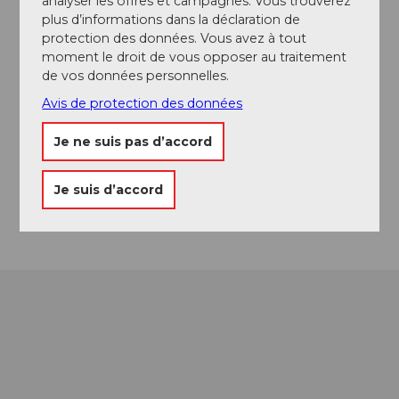
analyser les offres et campagnes. Vous trouverez
Autres
plus d’informations dans la déclaration de
protection des données. Vous avez à tout
Arrivée et stationnement
moment le droit de vous opposer au traitement
de vos données personnelles.
Embarquement à Schwanenplatz, Lucerne
Avis de protection des données
Contact
Je ne suis pas d’accord
Alpenquai 11
6005
Luzern
Je suis d’accord
Arrivée