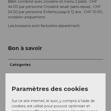
Billet combiné avec croisière et menu 2 plats : CHF
44.00 par personne Croisière seule (sans repas) : CHF
24.00 par personne Enfants jusqu’à 12 ans : CHF 10.00,
croisière uniquement
Les boissons sont facturées séparément.
Bon à savoir
Catégories
Délices culinaires
Paramètres des cookies
Excursion
Sur ce site internet, le suivi, y compris à l’aide de
Temps libre
cookies, est utilisé pour pouvoir optimiser et