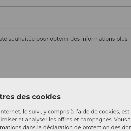
 date souhaitée pour obtenir des informations plus
phérique au départ de Kriens et, en été, égalemen
res des cookies
tus Kulm.
internet, le suivi, y compris à l’aide de cookies, est
imiser et analyser les offres et campagnes. Vous 
rmations dans la déclaration de protection des do