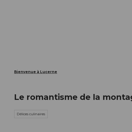
T
nts
Webcams
Carte d’hôte
o
c
La ville
La région
Informer
o
n
t
e
n
t
Bienvenue à Lucerne
Le romantisme de la montag
Délices culinaires