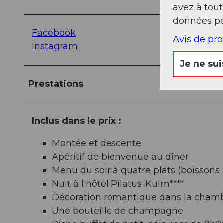
avez à tou
données pe
Facebook
Avis de pr
Instagram
Je ne sui
Prestations
Inclus dans le prix :
Montée et descente
Apéritif de bienvenue au dîner
Menu du soir à quatre plats (boissons
Nuit à l'hôtel Pilatus-Kulm****
Décoration romantique dans la cham
Une bouteille de champagne