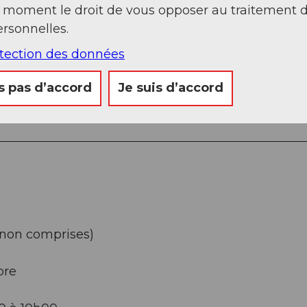
t moment le droit de vous opposer au traitement 
rsonnelles.
otection des données
s pas d’accord
Je suis d’accord
 non comprises)
bre