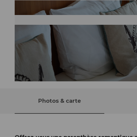
© Pilatus-Bahnen AG |
CC-BY-NC-ND
Photos & carte