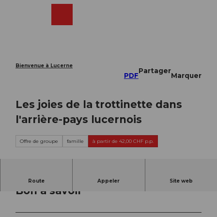
T
o
Webcams
Recherche
Menu
Shop
c
o
n
t
e
Bienvenue à Lucerne
Partager
n
PDF
Marquer
t
Les joies de la trottinette dans
l'arrière-pays lucernois
Offre de groupe
famille
à partir de 42,00 CHF p.p.
Route
Appeler
Site web
Bon à savoir