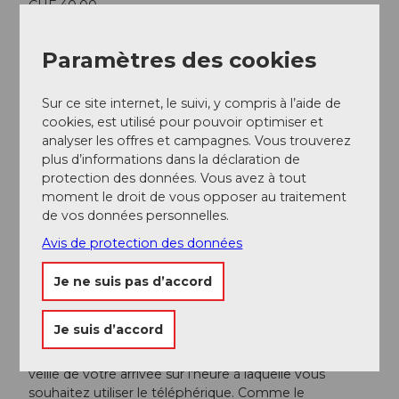
CHF 40.00
Vin blanc d'Uri: Pour accompagner la fondue, vous
Paramètres des cookies
pouvez commander une bouteille de vin blanc
d'Uri. Prix par bouteille (0.5l) : CHF 33.00
Sur ce site internet, le suivi, y compris à l’aide de
Arrivée et stationnement
cookies, est utilisé pour pouvoir optimiser et
analyser les offres et campagnes. Vous trouverez
Le Furgelen est situé à 1200 mètres d'altitude, juste
plus d’informations dans la déclaration de
au-dessus d'Isenthal, avec une vue fantastique sur le
protection des données. Vous avez à tout
lac des Quatre-Cantons.
moment le droit de vous opposer au traitement
de vos données personnelles.
L'igloo de verre n'est accessible qu'à pied ou
confortablement en téléphérique. Il n'y a pas de route
Avis de protection des données
publique.
Je ne suis pas d’accord
La station de téléphérique se trouve un peu au-
dessus de l'arrêt de car postal "Isenthal, Weid-
Je suis d’accord
Furggelen". Si vous souhaitez prendre le téléphérique,
veuillez vous mettre d'accord avec la famille Bissig la
veille de votre arrivée sur l'heure à laquelle vous
souhaitez utiliser le téléphérique. Comme le