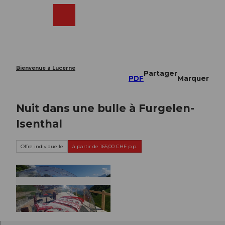
T
o
Webcams
Recherche
Menu
Shop
c
o
n
t
e
Bienvenue à Lucerne
Partager
n
PDF
Marquer
t
Nuit dans une bulle à Furgelen-
Isenthal
Offre individuelle
à partir de 165,00 CHF p.p.
©
CC-BY-ND