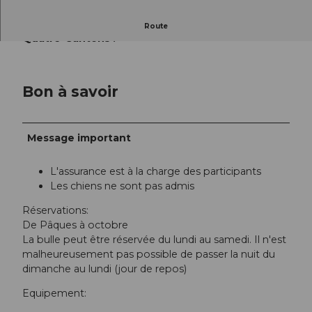
Un panorama à couper le souffle sur le lac des
Route
Quatre-Cantons !
Bon à savoir
Message important
L'assurance est à la charge des participants
Les chiens ne sont pas admis
Réservations:
De Pâques à octobre
La bulle peut être réservée du lundi au samedi. Il n'est
malheureusement pas possible de passer la nuit du
dimanche au lundi (jour de repos)
Equipement: