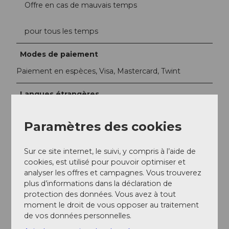
Offre en cas de mauvais temps
pour tous les temps
Modes de paiement
Paiement en espèces, Visa, Mastercard, Twint
Langues étrangères
Allemand, Anglais, Italien
Paramètres des cookies
Arrivée et stationnement
http://tel.search.ch/luzern/zuerichstrasse-66/tauchshop
Sur ce site internet, le suivi, y compris à l’aide de
cookies, est utilisé pour pouvoir optimiser et
analyser les offres et campagnes. Vous trouverez
Prestations
plus d’informations dans la déclaration de
50 minutes de plongée, équipement compris
protection des données. Vous avez à tout
moment le droit de vous opposer au traitement
Informations relatives à la participation
de vos données personnelles.