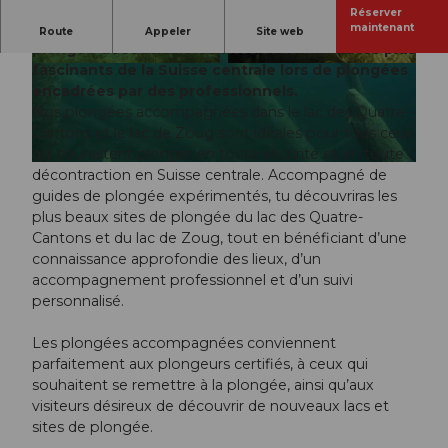
Réserver
Les plongeurs certifiés et ceux qui reprennent la
maintenant
Route
Appeler
Site web
plongée découvrent les sites sous-marins les plus
fascinants de la Suisse centrale lors de plongées
© DTC Tauchschuleluzern.ch | Optimisé par IA
© DTC Tauchschuleluzern.ch | Optimisé par IA
|
CC-BY
|
CC-BY
encadrées par des professionnels.
Nos plongées accompagnées dans le lac des Quatre-
Cantons et le lac de Zoug sont idéales pour tous ceux
qui souhaitent plonger en toute sécurité et en toute
© DTC Tauchschuleluzern.ch | Optimisé par IA |
CC-BY
décontraction en Suisse centrale. Accompagné de
guides de plongée expérimentés, tu découvriras les
plus beaux sites de plongée du lac des Quatre-
Cantons et du lac de Zoug, tout en bénéficiant d’une
connaissance approfondie des lieux, d’un
accompagnement professionnel et d’un suivi
personnalisé.
Les plongées accompagnées conviennent
parfaitement aux plongeurs certifiés, à ceux qui
souhaitent se remettre à la plongée, ainsi qu’aux
visiteurs désireux de découvrir de nouveaux lacs et
sites de plongée.