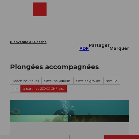
T
o
Webcams
Recherche
Menu
Shop
c
o
n
t
e
Bienvenue à Lucerne
Partager
n
PDF
Marquer
t
Plongées accompagnées
Sports nautiques
Offre individuelle
Offre de groupe
famille
4 h
à partir de 230,00 CHF p.p.