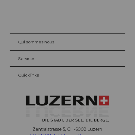
© Be
at Bre
chbü
hl
Qui sommes nous
Carte d’hôte Lucerne
Vos avantages en tant qu'hôte pour la nuit
Services
Quicklinks
Zentralstrasse 5, CH-6002 Luzern