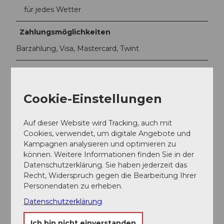
für jedes Wetter
Zahlungsmöglichkeiten
Barzahlung, Visa, Mastercard, Twint
Fremdsprachen
Deutsch, Englisch, Italienisch
Cookie-Einstellungen
Anreise und Parken
Auf dieser Website wird Tracking, auch mit
http://tel.search.ch/luzern/zuerichstrasse-66/tauchshop
Cookies, verwendet, um digitale Angebote und
Kampagnen analysieren und optimieren zu
Leistungen
können. Weitere Informationen finden Sie in der
Datenschutzerklärung. Sie haben jederzeit das
50 Minuten Tauchen inkl. Tauchausrüstung
Recht, Widerspruch gegen die Bearbeitung Ihrer
Personendaten zu erheben.
Teilnahme-Informationen
Datenschutzerklärung
Anzahl Teilnehmer (minimal): 1
Ich bin nicht einverstanden