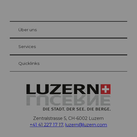
© Be
at Bre
chbü
hl
Über uns
Gästekarte Luzern
Ihre Vorteile als Übernachtungsgast
Services
Quicklinks
Zentralstrasse 5, CH-6002 Luzern
+41 41 227 17 17
,
luzern@luzern.com