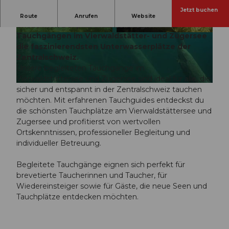
Jetzt buchen
Brevetierte Taucher und Wiedereinsteiger
Route
Anrufen
Website
entdecken bei professionell begleiteten
Tauchgängen im Vierwaldstätter- und Zugersee
© DTC Tauchschuleluzern.ch | KI-optimiert |
© DTC Tauchschuleluzern.ch | KI-optimiert |
CC-BY
CC-BY
die faszinierendsten Unterwasserplätze der
Zentralschweiz.
Unsere begleiteten Tauchgänge im
Vierwaldstättersee und Zugersee sind ideal für alle, die
© DTC Tauchschuleluzern.ch | KI-optimiert |
CC-BY
sicher und entspannt in der Zentralschweiz tauchen
möchten. Mit erfahrenen Tauchguides entdeckst du
die schönsten Tauchplätze am Vierwaldstättersee und
Zugersee und profitierst von wertvollen
Ortskenntnissen, professioneller Begleitung und
individueller Betreuung.
Begleitete Tauchgänge eignen sich perfekt für
brevetierte Taucherinnen und Taucher, für
Wiedereinsteiger sowie für Gäste, die neue Seen und
Tauchplätze entdecken möchten.