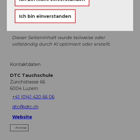
Anzahl Teilnehmer (maximal): 3
Ich bin einverstanden
Dieser Seiteninhalt wurde teilweise oder
vollständig durch KI optimiert oder erstellt.
Kontaktdaten
DTC Tauchschule
Zürichstrasse 66
6004
Luzern
+41 (0)41 420 66 06
dtc@idtc.ch
Website
Anreise