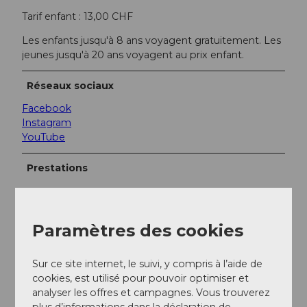
Tarif enfant : 13,00 CHF
Les enfants jusqu'à 8 ans voyagent gratuitement. Les
jeunes jusqu'à 20 ans voyagent au prix enfant.
Réseaux sociaux
Facebook
Instagram
YouTube
Prestations
Réserver en ligne
Paramètres des cookies
Réservez votre billet à l'avance
en ligne
.
Interlocuteur/trice
Sur ce site internet, le suivi, y compris à l’aide de
cookies, est utilisé pour pouvoir optimiser et
Bergbahnen Sörenberg AG
analyser les offres et campagnes. Vous trouverez
plus d’informations dans la déclaration de