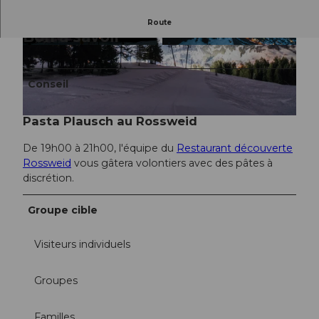
Route
Bon à savoir
© Reto Metzger |
CC-BY-NC-ND
© Gabriel Ferrier |
CC-BY-NC-ND
Conseil
Pasta Plausch au Rossweid
© Samuel Buettler, Samuel Buettler Photographie |
CC-BY-NC-ND
De 19h00 à 21h00, l'équipe du
Restaurant découverte
Rossweid
vous gâtera volontiers avec des pâtes à
discrétion.
Groupe cible
Visiteurs individuels
Groupes
Familles