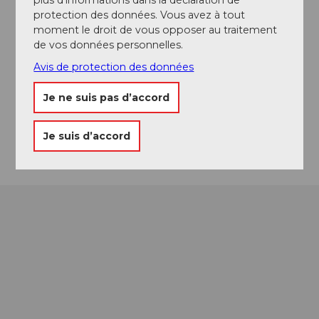
Contact
protection des données. Vous avez à tout
moment le droit de vous opposer au traitement
Bergbahnen Sörenberg AG
de vos données personnelles.
Rischlistrasse 100
6174
Sörenberg
Avis de protection des données
Facebook
Je ne suis pas d’accord
Instagram
YouTube
Arrivée
Je suis d’accord