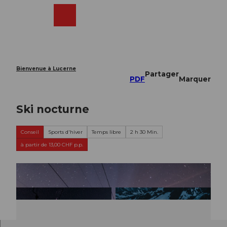
T
o
Webcams
Recherche
Menu
Shop
c
o
n
t
e
Bienvenue à Lucerne
Partager
n
PDF
Marquer
t
Ski nocturne
Conseil
Sports d'hiver
Temps libre
2 h 30 Min.
à partir de 13,00 CHF p.p.