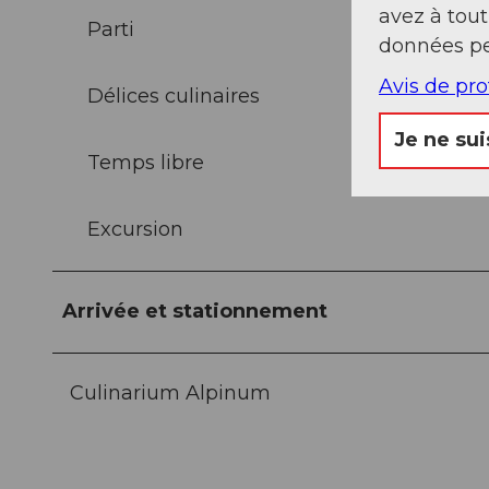
avez à tou
Parti
données pe
Avis de pr
Délices culinaires
Je ne sui
Temps libre
Excursion
Arrivée et stationnement
Culinarium Alpinum