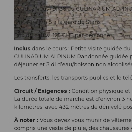
Rendez-vous : 9h30 au CULINARIUM ALPIN
Fin : vers 17h15 à la gare de Stans
Prix du cours : 125 CHF par personne
Inclus
dans le cours : Petite visite guidée 
CULINARIUM ALPINUM Randonnée guidée par M
déjeuner et 3 dl d’eau/boisson non alcoolisé
Les transferts, les transports publics et le t
Circuit / Exigences :
Condition physique et t
La durée totale de marche est d’environ 3 he
kilomètres, avec 432 mètres de dénivelé posi
À noter :
Vous devez vous munir de vêtemen
compris une veste de pluie, des chaussures 