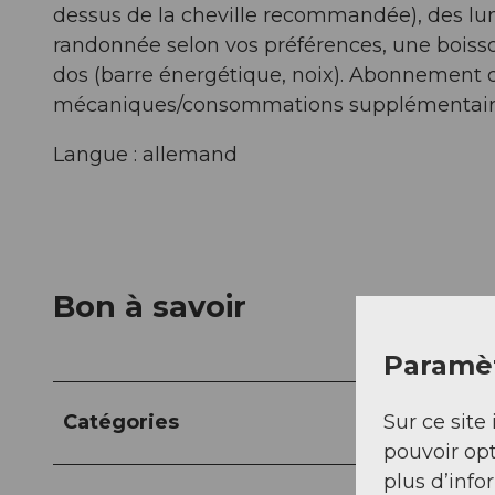
dessus de la cheville recommandée), des lun
randonnée selon vos préférences, une boisso
dos (barre énergétique, noix). Abonnement 
mécaniques/consommations supplémentaire
Langue : allemand
Bon à savoir
Paramèt
Catégories
Sur ce site 
pouvoir opt
plus d’info