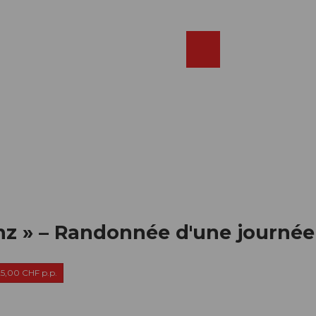
Réserver
FR
Webcams
Recherche
Shop
rinz » – Randonnée d'une journée
125,00 CHF p.p.