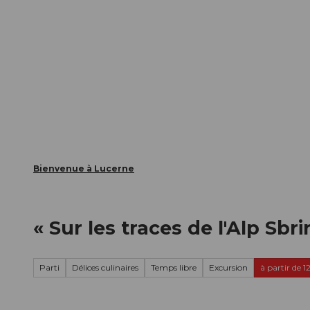
T
nts
Webcams
Carte d’hôte
o
c
La ville
La région
Informer
o
n
t
e
n
t
Bienvenue à Lucerne
« Sur les traces de l'Alp Sb
Parti
Délices culinaires
Temps libre
Excursion
à partir de 