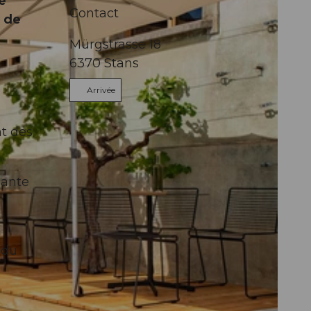
e
Contact
e de
Mürgstrasse 18
6370
Stans
Arrivée
t des
nante
 du