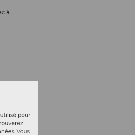
ac à
 utilisé pour
trouverez
nnées. Vous