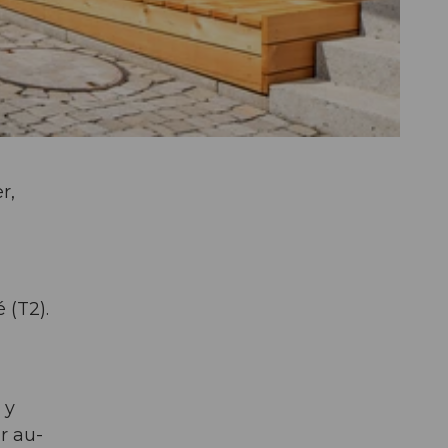
r,
 (T2).
 y
r au-