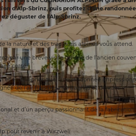
ans l'univers du CULINARIUM ALPINUM grâce à un
tion d'Alp-Sbrinz, puis profitez d'une randonné
rez déguster de l'Alp-Sbrinz.
de la nature et des traditions alpines vous attend.
par une brève visite guidée de l’ancien couven
age corsé.
ain et en téléphérique. Une randonnée impression
gnée de l’air frais des montagnes et de vues
ional et d’un aperçu passionnant de la fabrication
 pour revenir à Wirzweli.