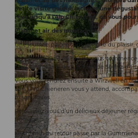
Plaisir et air des montagnes : plongez d
petite visite guidée incluant une dégusta
rêve jusqu'à l'Alp Chieneren, où vous pour
Plaisir et air des montagnes
Une journée placée sous le signe du plaisir, 
Au CULINARIUM ALPINUM, vous commencerez 
Capucins et une dégustation de Sbrinz d’alp
Vous vous rendrez ensuite à Wirzweli en tr
vers l’Alp Chieneren vous y attend, accompa
magnifiques.
Réjouissez-vous d’un délicieux déjeuner rég
fromage.
Le chemin du retour passe par la Gummenalp