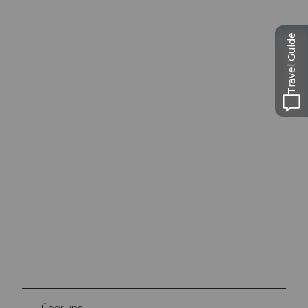
Travel Guide
Ausflugstipps in
Luzern
Die Stadt. Der See. Die Berge.
© Be
at Bre
chbü
hl
Über uns