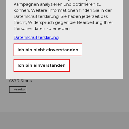
g
Kampagnen analysieren und optimieren zu
können. Weitere Informationen finden Sie in der
Freizeit
Datenschutzerklärung. Sie haben jederzeit das
Recht, Widerspruch gegen die Bearbeitung Ihrer
Personendaten zu erheben.
Exkursion
Datenschutzerklärung
Anreise und Parken
Ich bin nicht einverstanden
Culinarium Alpinum
Kontaktdaten
Ich bin einverstanden
Mürgstrasse 18
6370
Stans
Anreise