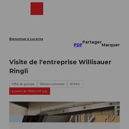
T
o
Webcams
Recherche
Menu
Shop
c
o
n
t
e
Bienvenue à Lucerne
Partager
n
PDF
Marquer
t
Visite de l'entreprise Willisauer
Ringli
Offre de groupe
Délices culinaires
40 Min.
à partir de 19,00 CHF p.p.