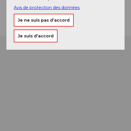
Facebook
Instagram
Avis de protection des données
Arrivée
Je ne suis pas d’accord
Je suis d’accord