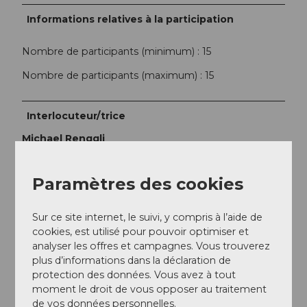
Informations relatives à la participation
Nombre de participants (minimum) : 15
Nombre de participants (maximum) : 15
Interlocuteur/trice
Michael Renggli
Contact
Paramètres des cookies
Café Amrein Chocolatier
Hauptgasse 24
Sur ce site internet, le suivi, y compris à l’aide de
6130
Willisau
cookies, est utilisé pour pouvoir optimiser et
+41 41 970 11 14
analyser les offres et campagnes. Vous trouverez
plus d’informations dans la déclaration de
amrein@willisauerringli.ch
protection des données. Vous avez à tout
Website
moment le droit de vous opposer au traitement
de vos données personnelles.