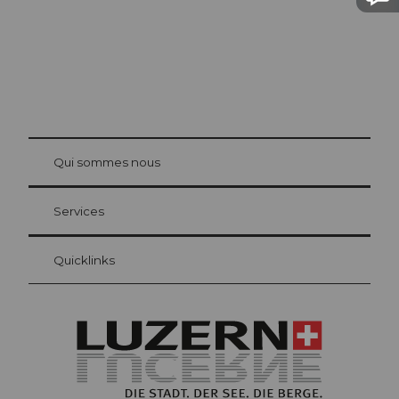
© Be
at Bre
chbü
hl
Qui sommes nous
Carte d’hôte Lucerne
Vos avantages en tant qu'hôte pour la nuit
Services
Quicklinks