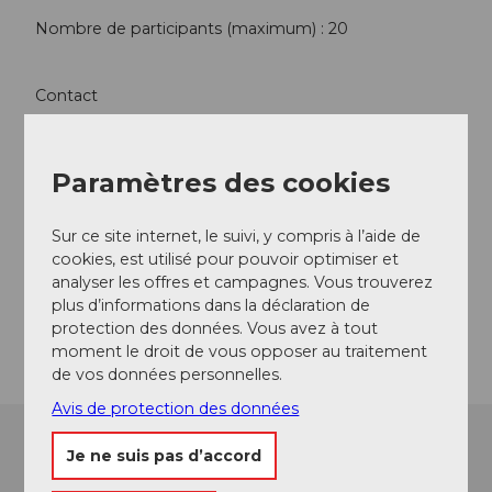
Nombre de participants (maximum) : 20
Contact
Rathausmuseum Sempach
Stadtstrasse 28
Paramètres des cookies
6204
Sempach-Stadt
+41 (0)41 460 08 81
Sur ce site internet, le suivi, y compris à l’aide de
fuehrungen@museum-sempach.ch
cookies, est utilisé pour pouvoir optimiser et
Website
analyser les offres et campagnes. Vous trouverez
plus d’informations dans la déclaration de
Arrivée
protection des données. Vous avez à tout
moment le droit de vous opposer au traitement
de vos données personnelles.
Avis de protection des données
Je ne suis pas d’accord