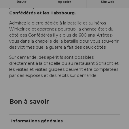
Découvrez de près le lieu où s'est déroulée, le 9
Route
Appeler
Site web
juillet 1386, une lutte acharnée entre les
Confédérés et les Habsbourg.
Admirez la pierre dédiée à la bataille et au héros
Winkelried et apprenez pourquoi la chance était du
côté des Confédérés il y a plus de 600 ans. Arrêtez-
vous dans la chapelle de la bataille pour vous souvenir
des victimes que la guerre a fait des deux côtés.
Sur demande, des apéritifs sont possibles
directement à la chapelle ou au restaurant Schlacht et
les visites et visites guidées peuvent être complétées
par des exposés et des récits sur demande.
Bon à savoir
Informations générales