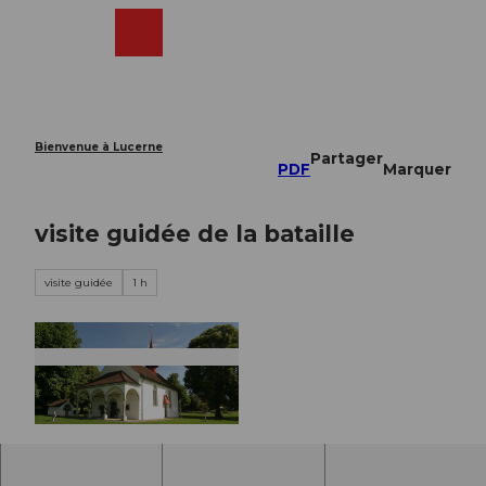
T
o
Webcams
Recherche
Menu
Shop
c
o
n
t
e
Bienvenue à Lucerne
Partager
n
PDF
Marquer
t
visite guidée de la bataille
visite guidée
1 h
©
CC-BY