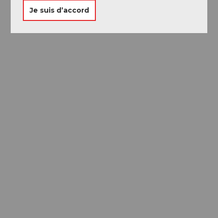
Je suis d’accord
Passeport des
Musées
Libre accès à neuf musées