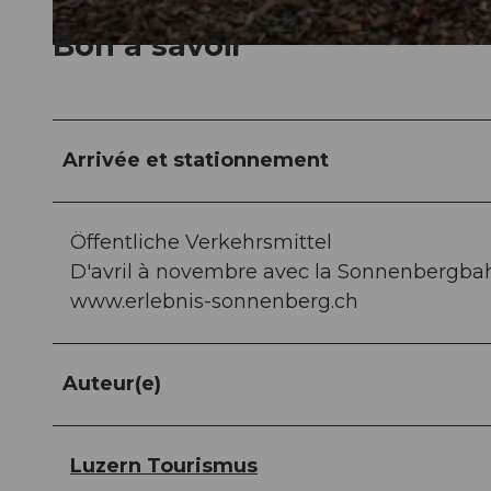
Bon à savoir
© Carla Hendry, Luzern Tourismus
Arrivée et stationnement
Öffentliche Verkehrsmittel
D'avril à novembre avec la Sonnenbergbahn 
www.erlebnis-sonnenberg.ch
Auteur(e)
Luzern Tourismus