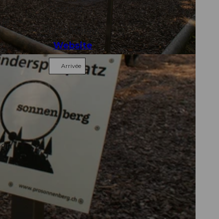
Contact
 le
6010
Kriens
Website
-Vierwaldstättersee
Arrivée
ion