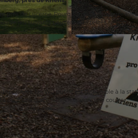
enberg, près de Kriens.
ire près de Lucerne. Pourquoi ne pas voyager avec
in de jeu suivants peuvent être testés :
© Eveline Kramis (Luzern Tourismus AG), Region Luzern
disponibles. Un WC public est disponible à la stat
t pour une glace rafraîchissante, une courte
berg vaut la peine.