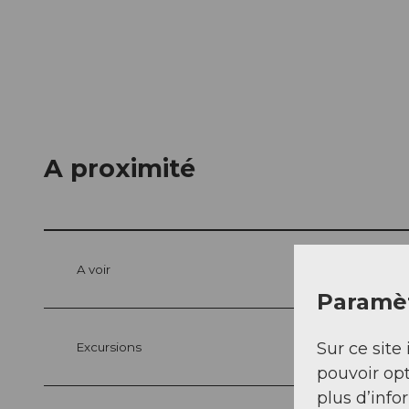
A proximité
A voir
Paramèt
Sur ce site 
Excursions
pouvoir opt
plus d’info