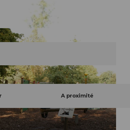
r
A proximité