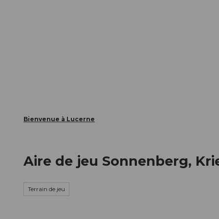
T
nts
Webcams
Carte d’hôte
o
c
La ville
La région
Informer
o
n
t
e
n
t
Bienvenue à Lucerne
Aire de jeu Sonnenberg, Kri
Terrain de jeu