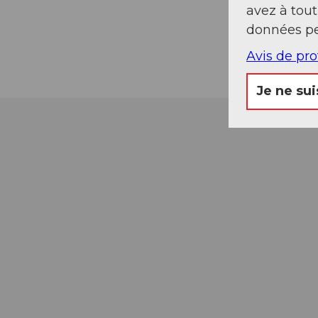
avez à tou
données pe
Avis de pr
Je ne sui