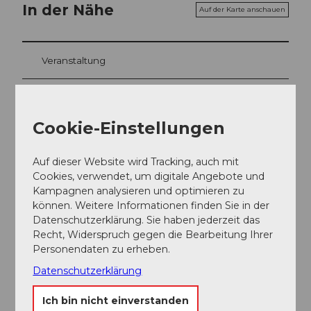
In der Nähe
Auf der Karte anschauen
Veranstaltung
Sehenswertes
Cookie-Einstellungen
Touren
Auf dieser Website wird Tracking, auch mit
Cookies, verwendet, um digitale Angebote und
Kampagnen analysieren und optimieren zu
Kontaktdaten
können. Weitere Informationen finden Sie in der
Datenschutzerklärung. Sie haben jederzeit das
6010
Kriens
Recht, Widerspruch gegen die Bearbeitung Ihrer
Website
Personendaten zu erheben.
Anreise
Datenschutzerklärung
Ich bin nicht einverstanden