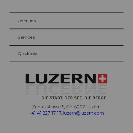
© Be
at Bre
chbü
hl
Über uns
Gästekarte Luzern
Ihre Vorteile als Übernachtungsgast
Services
Quicklinks
Zentralstrasse 5, CH-6002 Luzern
+41 41 227 17 17
,
luzern@luzern.com
F
X
Y
I
T
T
P
L
W
T