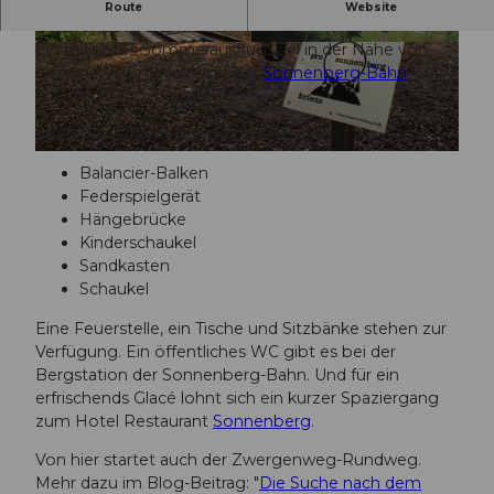
Grosser, schattiger Spielplatz auf dem
Route
Website
Sonnenberg bei Kriens.
Ein beliebtes Sommerausflugsziel in der Nähe von
© Luzern Tourismus
© Region Luzern-Vierwaldstättersee
Luzern. Warum nicht mit der
Sonnenberg-Bahn
anreisen?
Folgende Spielgeräte gibt es zu testen:
© Carla Hendry, Luzern Tourismus
Balancier-Balken
Federspielgerät
Hängebrücke
Kinderschaukel
Sandkasten
Schaukel
Eine Feuerstelle, ein Tische und Sitzbänke stehen zur
Verfügung. Ein öffentliches WC gibt es bei der
Bergstation der Sonnenberg-Bahn. Und für ein
erfrischends Glacé lohnt sich ein kurzer Spaziergang
zum Hotel Restaurant
Sonnenberg
.
Von hier startet auch der Zwergenweg-Rundweg.
Mehr dazu im Blog-Beitrag: "
Die Suche nach dem