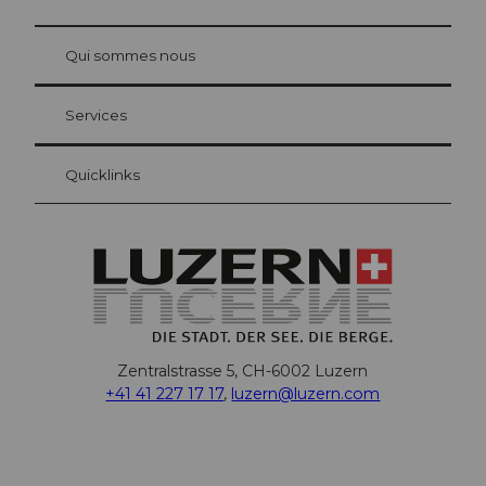
© Be
at Bre
chbü
hl
Qui sommes nous
Carte d’hôte Lucerne
Vos avantages en tant qu'hôte pour la nuit
Services
Quicklinks
Zentralstrasse 5, CH-6002 Luzern
+41 41 227 17 17
,
luzern@luzern.com