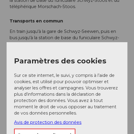
la station de base du funiculaire Schwyz-Stoos et du
téléphérique Morschach-Stoos.
Transports en commun
En train jusqu'à la gare de Schwyz-Seewen, puis en
bus jusqu'à la station de base du funiculaire Schwyz-
Stoos (ligne 501 Schwyz - Muotathal) ou en train
jusqu'à la gare CFF de Brunnen, puis en bus jusqu'à la
station de base du petit téléphérique Morschach-
Paramètres des cookies
Stoos.
Sur ce site internet, le suivi, y compris à l’aide de
Informations supplémentaires / Liens
cookies, est utilisé pour pouvoir optimiser et
analyser les offres et campagnes. Vous trouverez
plus d’informations dans la déclaration de
Informations quotidiennes actualisées sur les sentiers
protection des données. Vous avez à tout
ouverts à Stoos sur
moment le droit de vous opposer au traitement
www.stoos.ch/betriebsinformationen
de vos données personnelles.
Avis de protection des données
Documentation