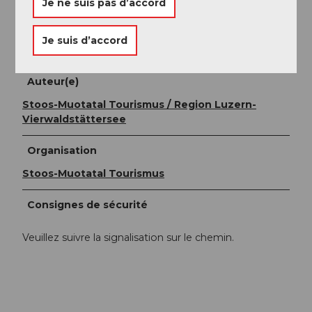
Je ne suis pas d’accord
Des prospectus gratuits avec des informations sur les
sentiers de Stoos sont disponibles aux stations des
Je suis d’accord
funiculaires de Stoos.
Auteur(e)
Stoos-Muotatal Tourismus / Region Luzern-
Vierwaldstättersee
Organisation
Stoos-Muotatal Tourismus
Consignes de sécurité
Veuillez suivre la signalisation sur le chemin.