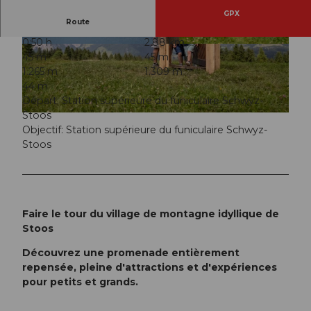
GPX
Route
0:50 h
2,88 km
© Stoos-Muotatal Tourismus, Stoos-Muotatal T
© Stoos-Muotatal Tourismus, Stoos-Muotatal T
45 m
45 m
ourismus
ourismus
1.265 m
1.309 m
44 m
Départ: Station supérieure du funiculaire Schwyz-
Stoos
© Stoos-Muotatal Tourismus, Stoos-Muotatal Tourismus
Objectif: Station supérieure du funiculaire Schwyz-
Stoos
Faire le tour du village de montagne idyllique de
Stoos
Découvrez une promenade entièrement
repensée, pleine d'attractions et d'expériences
pour petits et grands.