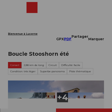
T
o
Webcams
Recherche
Menu
Shop
c
o
n
t
e
Bienvenue à Lucerne
Partager
n
GPX
PDF
Marquer
t
Boucle Stooshorn été
Conseil
2,88 km de long
Circuit
Difficulté: facile
Condition: très léger
Superbe panorama
Piste thématique