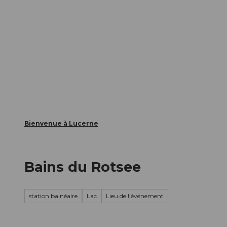
T
nts
Webcams
Carte d’hôte
o
c
La ville
La région
Informer
o
n
t
e
n
t
Bienvenue à Lucerne
Bains du Rotsee
station balnéaire
Lac
Lieu de l'événement