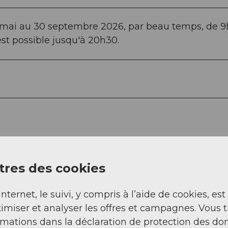
1er mai au 30 septembre 2026, par beau temps, de 
est possible jusqu'à 20h30.
res des cookies
s prix sur https://rotsee-badi.ch/eintritt-preise/
internet, le suivi, y compris à l’aide de cookies, est
imiser et analyser les offres et campagnes. Vous 
rmations dans la déclaration de protection des do