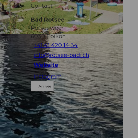
Contact
er
Bad Rotsee
Rotseeweg
6030
Ebikon
sins
+41 41 420 14 34
 et
info@rotsee-badi.ch
Website
Instagram
Arrivée