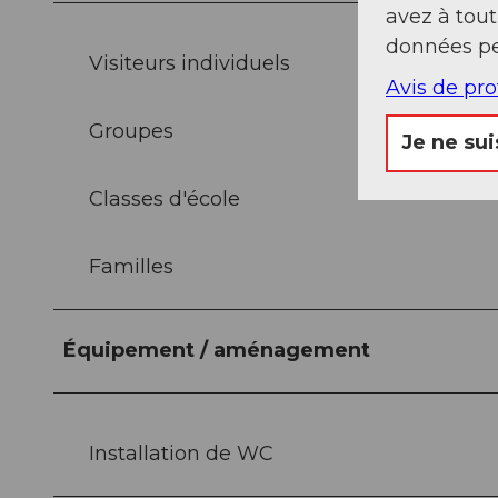
avez à tou
données pe
Visiteurs individuels
Avis de pr
Groupes
Je ne sui
Classes d'école
Familles
Équipement / aménagement
Installation de WC