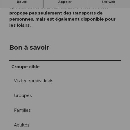
Sur le lac des Quatre-Cantons, le bateau-taxi
Route
Appeler
Site web
Speedy est le seul taxi lacustre officiel et ne
propose pas seulement des transports de
personnes, mais est également disponible pour
les loisirs.
Bon à savoir
Groupe cible
Visiteurs individuels
Groupes
Familles
Adultes