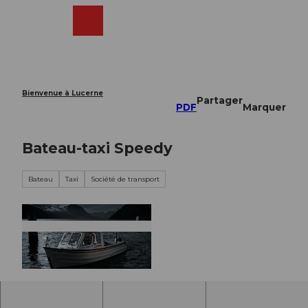
T
o
Webcams
Recherche
Menu
Shop
c
o
n
t
e
Bienvenue à Lucerne
Partager
n
PDF
Marquer
t
Bateau-taxi Speedy
Bateau
Taxi
Société de transport
© unknown |
CC-BY