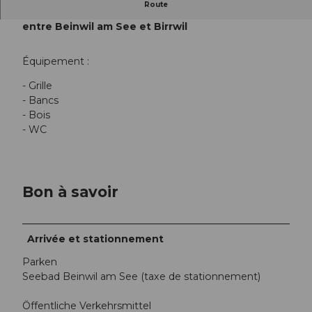
Route
Grillplatz Teufi, Beinwil am See, Eggelerbach,
entre Beinwil am See et Birrwil
Équipement :
- Grille
- Bancs
- Bois
- WC
Bon à savoir
Arrivée et stationnement
Parken
Seebad Beinwil am See (taxe de stationnement)
Öffentliche Verkehrsmittel