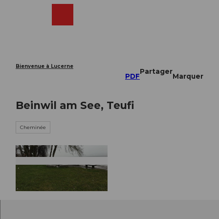
T
o
Webcams
Recherche
Menu
Shop
c
o
n
t
e
Bienvenue à Lucerne
Partager
n
PDF
Marquer
t
Beinwil am See, Teufi
Cheminée
© Seetal Tourismus, Seetal Tourismus