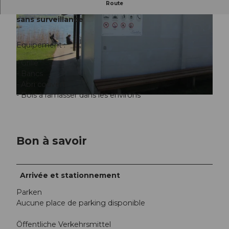
Route
Grill Badi Boniswil, place de baignade publique
sans surveillance
Equipement :
- Grille
- Bancs
© Seetal Tourismus, Seetal Tourismus
- Abri couvert
- Bois à ramasser dans les environs
© Seetal Tourismus, Seetal Tourismus
Bon à savoir
Arrivée et stationnement
Parken
Aucune place de parking disponible
Öffentliche Verkehrsmittel