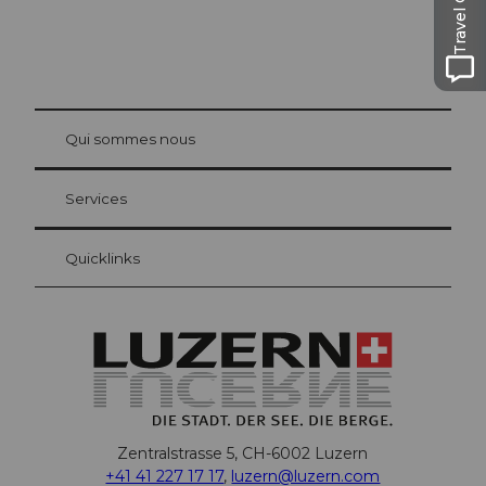
Travel Guide
© Be
at Bre
chbü
hl
Qui sommes nous
Carte d’hôte Lucerne
Vos avantages en tant qu'hôte pour la nuit
Services
Quicklinks
Zentralstrasse 5, CH-6002 Luzern
+41 41 227 17 17
,
luzern@luzern.com