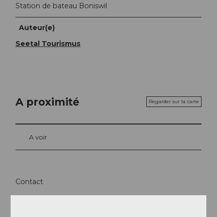
Station de bateau Boniswil
Auteur(e)
Seetal Tourismus
A proximité
Regarder sur la carte
A voir
Contact
5706
Boniswil
Arrivée