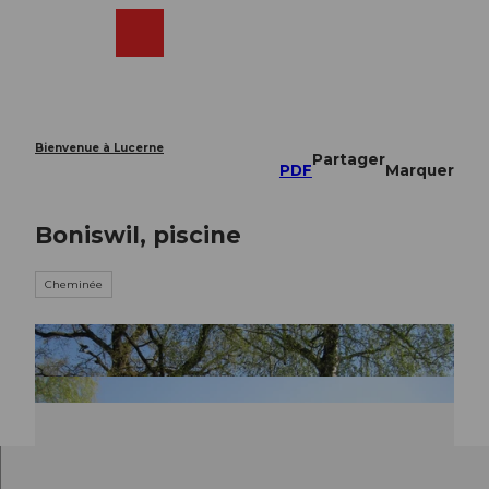
T
o
Webcams
Recherche
Menu
Shop
c
o
n
t
e
Bienvenue à Lucerne
Partager
n
PDF
Marquer
t
Boniswil, piscine
Cheminée