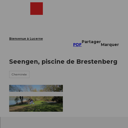
T
o
Webcams
Recherche
Menu
Shop
c
o
n
t
e
Bienvenue à Lucerne
Partager
n
PDF
Marquer
t
Seengen, piscine de Brestenberg
Cheminée
© Seetal Tourismus, Seetal Tourismus