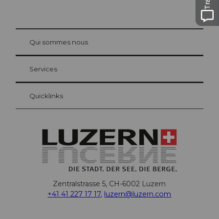
© Be
at Bre
chbü
hl
Qui sommes nous
Carte d’hôte Lucerne
Vos avantages en tant qu'hôte pour la nuit
Services
Quicklinks
Zentralstrasse 5, CH-6002 Luzern
+41 41 227 17 17
,
luzern@luzern.com