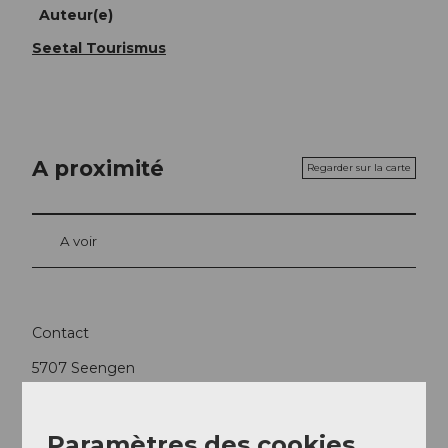
Auteur(e)
Seetal Tourismus
A proximité
Regarder sur la carte
A voir
Contact
5707
Seengen
Arrivée
Paramètres des cookies