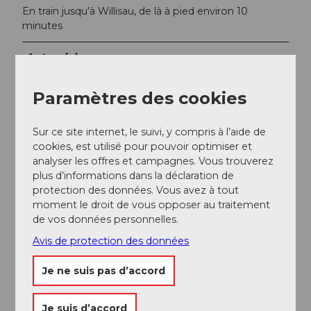
En train jusqu'à Willisau, de là à pied environ 10
minutes
Auteur(e)
Willisau Tourismus
Paramètres des cookies
Sur ce site internet, le suivi, y compris à l’aide de
cookies, est utilisé pour pouvoir optimiser et
A proximité
analyser les offres et campagnes. Vous trouverez
Regarder sur la carte
plus d’informations dans la déclaration de
protection des données. Vous avez à tout
moment le droit de vous opposer au traitement
Evénement
de vos données personnelles.
Avis de protection des données
A voir
Je ne suis pas d’accord
Excursions
Je suis d’accord