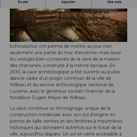
Route
Appeler
Site web
L'archéologie n'est pas ennuyeuse ! Grâce à des
courts-métrages, vous obtenez un aperçu
© Willisau Tourismus |
CC-BY-ND
© Willisau Tourismus |
CC-BY-ND
divertissant des découvertes et vous vous
trouvez sur un terrain chargé d'histoire.
Les fouilles menées en 2009 dans la cave de la
© Willisau Tourismus |
CC-BY-ND
Schlossschür ont permis de mettre au jour non
seulement une partie du mur d'enceinte, mais aussi
les vestiges bien conservés de la cave de la maison
des chanoines, construite à la même époque. En
2010, la cave archéologique a été ouverte au public
dans le cadre d'un projet commun de la ville de
Willisau et du service archéologique cantonal de
Lucerne, avec le généreux soutien financier de la
fondation Eugen Meyer de Willisau.
La cave constitue un témoignage unique de la
construction médiévale avec son sol d'origine en
pierres de taille serrées et ses fenêtres à meurtrières
historiques qui donnaient autrefois sur le fossé de la
ville, aujourd'hui disparu. Un sol en verre accessible a