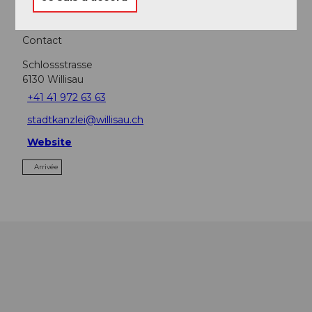
Contact
Schlossstrasse
6130
Willisau
+41 41 972 63 63
stadtkanzlei@willisau.ch
Website
Arrivée