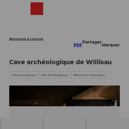
T
o
Webcams
Recherche
Menu
Shop
c
o
n
t
e
Bienvenue à Lucerne
Partager
n
PDF
Marquer
t
Cave archéologique de Willisau
Sites touristiques
Site archéologique
Bâtiments historiques