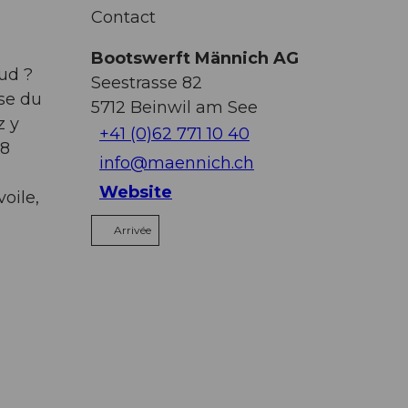
Contact
Bootswerft Männich AG
aud ?
Seestrasse 82
se du
5712
Beinwil am See
z y
+41 (0)62 771 10 40
 8
info@maennich.ch
Website
oile,
Arrivée