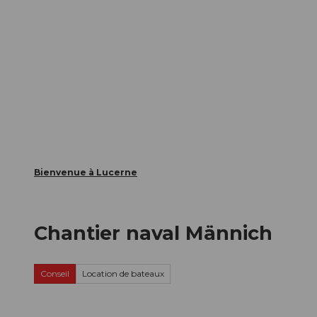
T
nts
Webcams
Carte d’hôte
o
c
La ville
La région
Informer
o
n
t
e
n
t
Bienvenue à Lucerne
Chantier naval Männich
Conseil
Location de bateaux