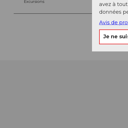
Excursions
avez à tou
données pe
Avis de pr
Je ne sui