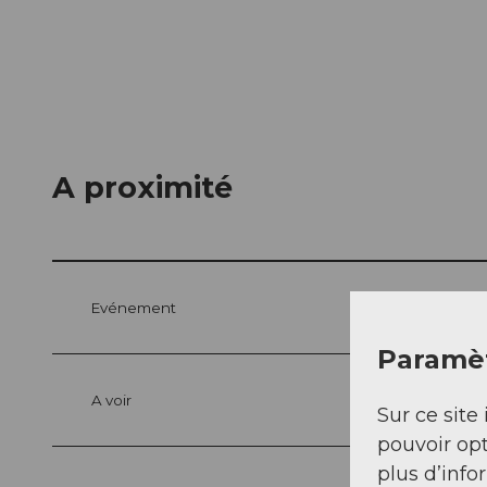
A proximité
Evénement
Paramèt
A voir
Sur ce site 
pouvoir opt
plus d’info