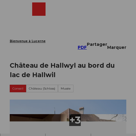
T
o
Webcams
Recherche
Menu
Shop
c
o
n
t
e
Bienvenue à Lucerne
Partager
n
PDF
Marquer
t
Château de Hallwyl au bord du
lac de Hallwil
Conseil
Château (Schloss)
Musée