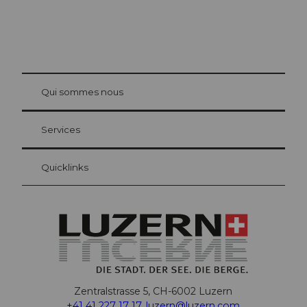
© Be
at Bre
chbü
hl
Qui sommes nous
Carte d’hôte Lucerne
Vos avantages en tant qu'hôte pour la nuit
Services
Quicklinks
Zentralstrasse 5, CH-6002 Luzern
+41 41 227 17 17
,
luzern@luzern.com