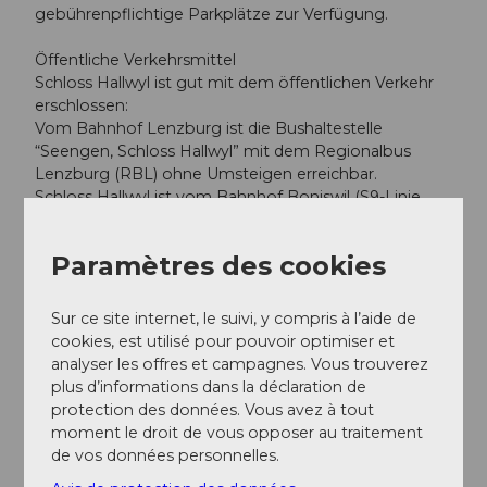
gebührenpflichtige Parkplätze zur Verfügung.
Öffentliche Verkehrsmittel
Schloss Hallwyl ist gut mit dem öffentlichen Verkehr
erschlossen:
Vom Bahnhof Lenzburg ist die Bushaltestelle
“Seengen, Schloss Hallwyl” mit dem Regionalbus
Lenzburg (RBL) ohne Umsteigen erreichbar.
Schloss Hallwyl ist vom Bahnhof Boniswil (S9-Linie
Luzern-Lenzburg) in ca. 15 Minuten bequem zu
erreichen.
Paramètres des cookies
Auteur(e)
Sur ce site internet, le suivi, y compris à l’aide de
Seetal Tourismus
cookies, est utilisé pour pouvoir optimiser et
analyser les offres et campagnes. Vous trouverez
plus d’informations dans la déclaration de
protection des données. Vous avez à tout
moment le droit de vous opposer au traitement
A proximité
de vos données personnelles.
Regarder sur la carte