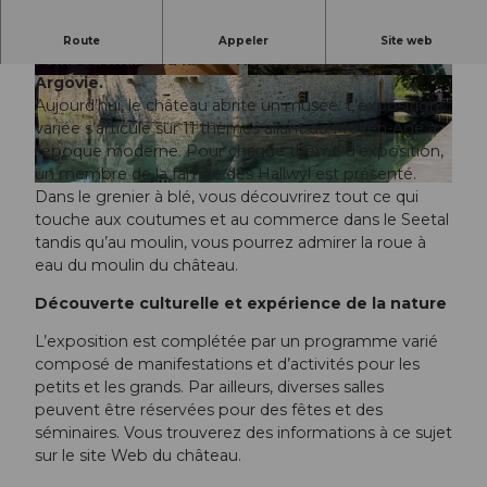
Le romantique château de Hallwyl est situé à
Route
Appeler
Site web
l’embouchure du lac de Hallwil, dans le Seetal en
Argovie.
© Fabio Baranzini, Museum Aargau |
CC0
© Pascal Meier, Museum Aargau |
CC0
Aujourd’hui, le château abrite un musée. L’exposition
variée s’articule sur 11 thèmes allant du Moyen-Age à
l’époque moderne. Pour chaque thème d’exposition,
un membre de la famille des Hallwyl est présenté.
© Roman Kasinski, Museum Aargau |
CC0
Dans le grenier à blé, vous découvrirez tout ce qui
touche aux coutumes et au commerce dans le Seetal
tandis qu’au moulin, vous pourrez admirer la roue à
eau du moulin du château.
Découverte culturelle et expérience de la nature
L’exposition est complétée par un programme varié
composé de manifestations et d’activités pour les
petits et les grands. Par ailleurs, diverses salles
peuvent être réservées pour des fêtes et des
séminaires. Vous trouverez des informations à ce sujet
sur le site Web du château.