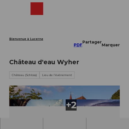
T
o
Webcams
Recherche
Menu
Shop
c
o
n
t
e
Bienvenue à Lucerne
Partager
n
PDF
Marquer
t
Château d'eau Wyher
Château (Schloss)
Lieu de l'événement