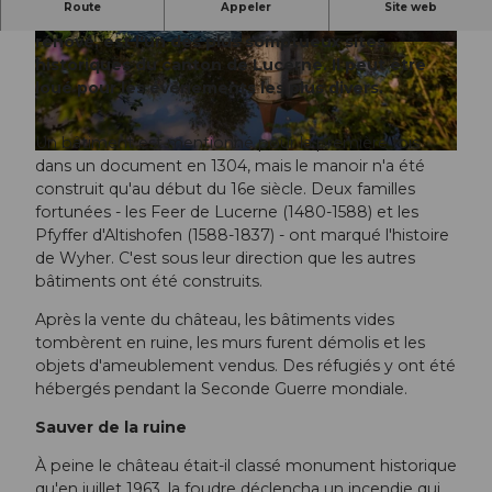
Route
Appeler
Site web
Le château à douves de Wyher, magnifiquement
rénové, est l'un des plus somptueux sites
© Wasserschloss Wyher, Willisau Tourismus |
CC-BY-ND
historiques du canton de Lucerne. Il peut être
loué pour les événements les plus divers.
Un bâtiment est mentionné pour la première fois
© Priska Ziswiler, Willisau Tourismus |
CC-BY-ND
dans un document en 1304, mais le manoir n'a été
construit qu'au début du 16e siècle. Deux familles
fortunées - les Feer de Lucerne (1480-1588) et les
Pfyffer d'Altishofen (1588-1837) - ont marqué l'histoire
de Wyher. C'est sous leur direction que les autres
bâtiments ont été construits.
Après la vente du château, les bâtiments vides
tombèrent en ruine, les murs furent démolis et les
objets d'ameublement vendus. Des réfugiés y ont été
hébergés pendant la Seconde Guerre mondiale.
Sauver de la ruine
À peine le château était-il classé monument historique
qu'en juillet 1963, la foudre déclencha un incendie qui