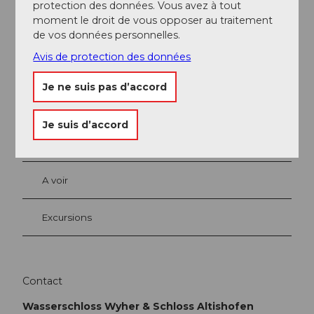
protection des données. Vous avez à tout
Willisau Tourismus
moment le droit de vous opposer au traitement
de vos données personnelles.
Avis de protection des données
Je ne suis pas d’accord
A proximité
Regarder sur la carte
Je suis d’accord
Evénement
A voir
Excursions
Contact
Wasserschloss Wyher & Schloss Altishofen