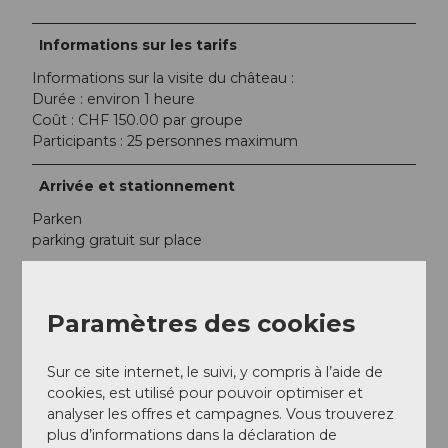
Informations sur les tarifs
Informations sur la visite du château :
Durée : environ 1 heure
Coût : CHF 150.00 par groupe
Participants : 25 personnes maximum
Arrivée et stationnement
Parken
parking gratuit sur place
Öffentliche Verkehrsmittel
Prendre le bus jusqu'à l'arrêt "Ettiswil, Schloss Wyher".
Paramètres des cookies
Interlocuteur/trice
Sur ce site internet, le suivi, y compris à l’aide de
Roger Widmer
cookies, est utilisé pour pouvoir optimiser et
analyser les offres et campagnes. Vous trouverez
Auteur(e)
plus d’informations dans la déclaration de