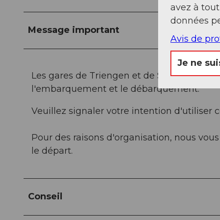
avez à tou
données pe
Message important
Avis de pr
Je ne sui
Les gares de Triengen et de Sursee dispose
l'embarquement et le débarquement.
Veuillez signaler votre intention d'utiliser
Pour des raisons d'organisation, nous vous
le départ.
Conseil