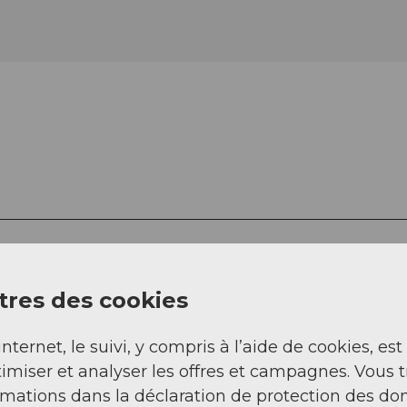
res des cookies
 en bateau à vapeur sont organisées le dernier
internet, le suivi, y compris à l’aide de cookies, est
imiser et analyser les offres et campagnes. Vous 
sur le site web.
rmations dans la déclaration de protection des do