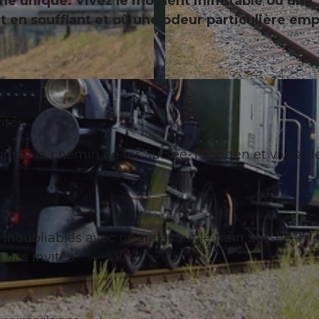
me unique. Vivez le moment inimitable où une
t en soufflant et où une odeur particulière emp
©
CC-BY
ités
r sur le chemin de fer Sursee-Triengen et vivez d
inoubliables avec un trajet sur le train Sursee-Tri
vos invités.