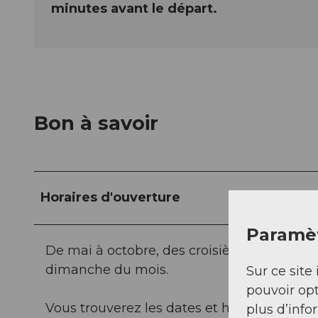
minutes avant le départ.
Bon à savoir
Horaires d'ouverture
Paramèt
De mai à octobre, des croisières publiques
dimanche du mois.
Sur ce site 
pouvoir opt
Vous trouverez les dates et horaires précis 
plus d’info