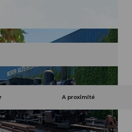
r
A proximité