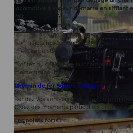
Le train Sursee-Triengen dégage un char
locomotive à vapeur démarre en sifflant e
l'air.
Les points forts :
©
CC-BY
Trajets nostalgiques selon l'horaire
Des trajets exclusifs pour vous et vos inv
Profitez du charme de la locomotive à vapeu
moments inoubliables !
Chemin de fer Sursee-Triengen
Rendez vos anniversaires, fêtes ou mariages 
Créez des moments particuliers pour vous et 
Les points forts :