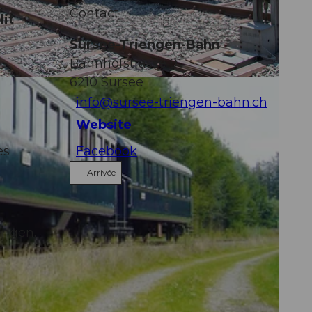
Contact
lit
Sursee-Triengen-Bahn
Bahnhofstrasse 9
6210
Sursee
info@sursee-triengen-bahn.ch
Website
es
Facebook
Arrivée
engen.