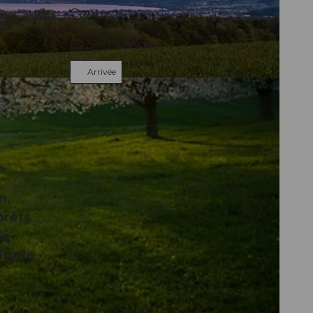
Contact
6234
Triengen
Arrivée
n,
orêts
la
titude