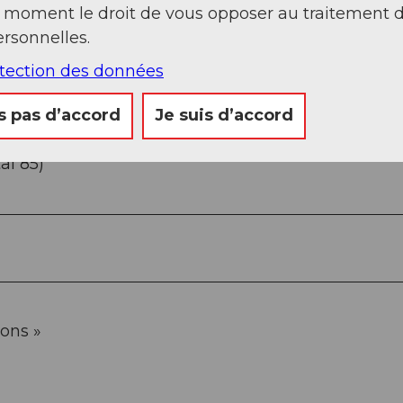
t moment le droit de vous opposer au traitement 
rsonnelles.
otection des données
s pas d’accord
Je suis d’accord
5)
al 85)
ons »