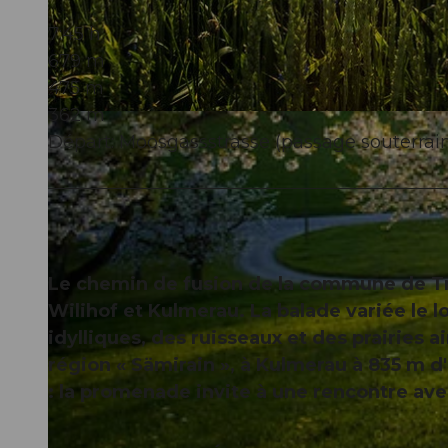
7:45 h
679 m
475 m
362 m
© Peter Regli, Sempachersee Tourismus, Stephan Wicki
Départ: Moosgassstrasse (passage souterrain
Le chemin de fusion de la commune de Tri
Wilihof et Kulmerau. La balade variée le 
idylliques, des ruisseaux et des prairies 
région « Sämirain », à Kulmerau à 835 m d'
: la promenade invite à une rencontre ave