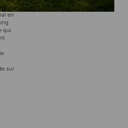
nal en
long
e qui
nt
n
le
de sur