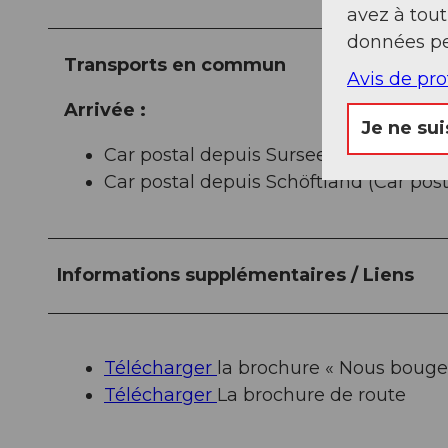
avez à tou
données pe
Transports en commun
Avis de pr
Arrivée :
Je ne sui
Car postal depuis Sursee (Car postal 8
Car postal depuis Schöftland (Car post
Informations supplémentaires / Liens
Télécharger
la brochure « Nous bouge
Télécharger
La brochure de route