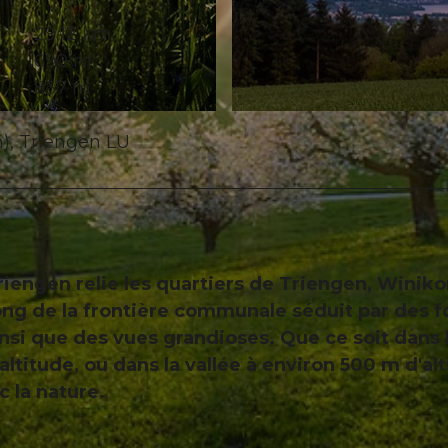
29,12 km
690 m
837 m
© Peter Regli, Sempachersee Tourismus
), Triengen LU
engen relie les quartiers de Triengen, Winiko
long de la frontière communale séduit par des f
ainsi que des vues grandioses. Que ce soit dans 
altitude, ou dans la vallée à environ 500 m d'al
c la nature.