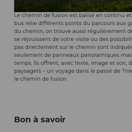
UN VOYAGE DE DÉCOUVERTE AVEC DE N
Le chemin de fusion est balisé en continu et
© Peter Regli, Sempachersee Tourismus, Stephan Wicki
bus relie différents points du parcours aux g
du chemin, on trouve aussi régulièrement de
se réjouissent de votre visite ou des possibil
pas directement sur le chemin sont indiquée
seulement de panneaux panoramiques mais a
temps. Ils offrent, avec texte, image et son,
paysagers – un voyage dans le passé de Tri
le chemin de fusion.
Bon à savoir