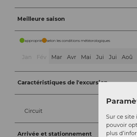
Meilleure saison
approprié
selon les conditions météorologiques
Jan
Fév
Mar
Avr
Mai
Jui
Jui
Aoû
Caractéristiques de l'excursion
Paramèt
Circuit
Sur ce site 
pouvoir opt
plus d’info
Arrivée et stationnement